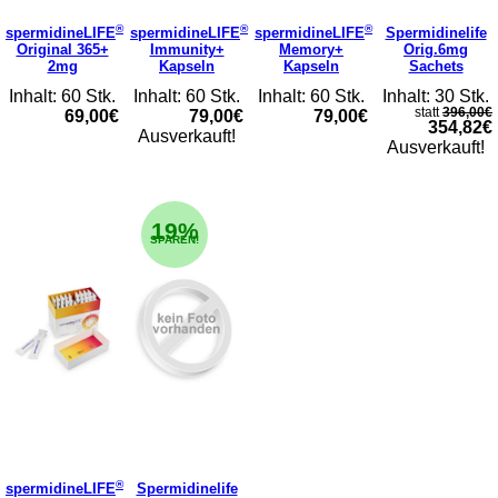
®
®
®
spermidineLIFE
spermidineLIFE
spermidineLIFE
Spermidinelife
Original 365+
Immunity+
Memory+
Orig.6mg
2mg
Kapseln
Kapseln
Sachets
Inhalt: 60 Stk.
Inhalt: 60 Stk.
Inhalt: 60 Stk.
Inhalt: 30 Stk.
statt
396,00€
69,00€
79,00€
79,00€
354,82€
Ausverkauft!
Ausverkauft!
19%
SPAREN!
®
spermidineLIFE
Spermidinelife