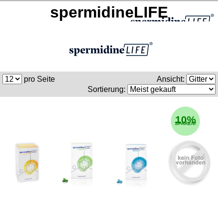
spermidineLIFE
pro Seite
Ansicht:
Sortierung:
10%
SPAREN!