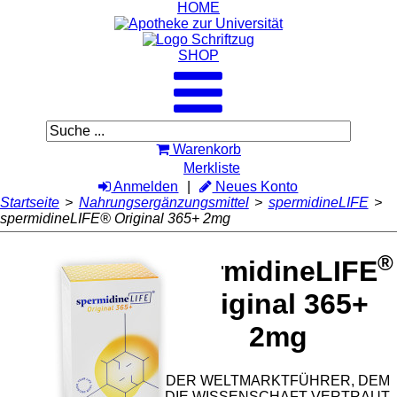
HOME
SHOP
Warenkorb
Merkliste
Anmelden
Neues Konto
Startseite
>
Nahrungsergänzungsmittel
>
spermidineLIFE
>
spermidineLIFE® Original 365+ 2mg
®
spermidineLIFE
Original 365+
2mg
DER WELTMARKTFÜHRER, DEM
DIE WISSENSCHAFT VERTRAUT.