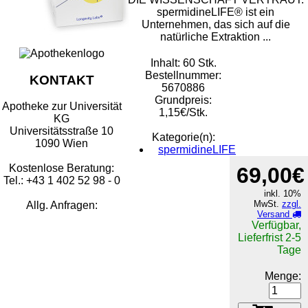
spermidineLIFE® ist ein
Unternehmen, das sich auf die
natürliche Extraktion ...
Inhalt: 60 Stk.
Bestellnummer:
KONTAKT
5670886
Grundpreis:
Apotheke zur Universität
1,15€/Stk.
KG
Universitätsstraße 10
Kategorie(n):
1090 Wien
spermidineLIFE
Kostenlose Beratung:
69,00€
Tel.: +43 1 402 52 98 - 0
inkl. 10%
MwSt.
zzgl.
Allg. Anfragen:
Versand
Verfügbar,
Lieferfrist 2-5
Tage
Menge: