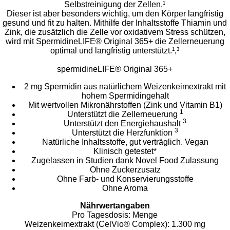
Selbstreinigung der Zellen.¹
Dieser ist aber besonders wichtig, um den Körper langfristig
gesund und fit zu halten. Mithilfe der Inhaltsstoffe Thiamin und
Zink, die zusätzlich die Zelle vor oxidativem Stress schützen,
wird mit SpermidineLIFE® Original 365+ die Zellerneuerung
optimal und langfristig unterstützt.¹,³
spermidineLIFE® Original 365+
2 mg Spermidin aus natürlichem Weizenkeimextrakt mit
hohem Spermidingehalt
Mit wertvollen Mikronährstoffen (Zink und Vitamin B1)
1
Unterstützt die Zellerneuerung
3
Unterstützt den Energiehaushalt
3
Unterstützt die Herzfunktion
Natürliche Inhaltsstoffe, gut verträglich. Vegan
Klinisch getestet*
Zugelassen in Studien dank Novel Food Zulassung
Ohne Zuckerzusatz
Ohne Farb- und Konservierungsstoffe
Ohne Aroma
Nährwertangaben
Pro Tagesdosis: Menge
Weizenkeimextrakt (CelVio® Complex): 1.300 mg