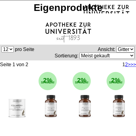
Eigenprodukte
pro Seite
Ansicht:
Sortierung:
Seite 1 von 2
1
2
>
>>
2%
2%
2%
SPAREN!
SPAREN!
SPAREN!