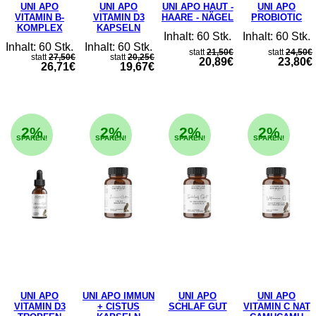
UNI APO
UNI APO
UNI APO HAUT -
UNI APO
VITAMIN B-
VITAMIN D3
HAARE - NÄGEL
PROBIOTIC
KOMPLEX
KAPSELN
Inhalt: 60 Stk.
Inhalt: 60 Stk.
Inhalt: 60 Stk.
Inhalt: 60 Stk.
statt
21,50€
statt
24,50€
statt
27,50€
statt
20,25€
20,89€
23,80€
26,71€
19,67€
2%
2%
2%
2%
SPAREN!
SPAREN!
SPAREN!
SPAREN!
UNI APO
UNI APO IMMUN
UNI APO
UNI APO
VITAMIN D3
+ CISTUS
SCHLAF GUT
VITAMIN C NAT