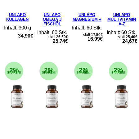
UNI APO
UNI APO
UNI APO
UNI APO
KOLLAGEN
OMEGA 3
MAGNESIUM +
MULTIVITAMIN
FISCHÖL
A-Z
Inhalt: 300 g
Inhalt: 60 Stk.
Inhalt: 60 Stk.
Inhalt: 60 Stk.
statt
17,50€
34,90€
statt
26,50€
statt
25,40€
16,99€
25,74€
24,67€
2%
2%
2%
2%
SPAREN!
SPAREN!
SPAREN!
SPAREN!