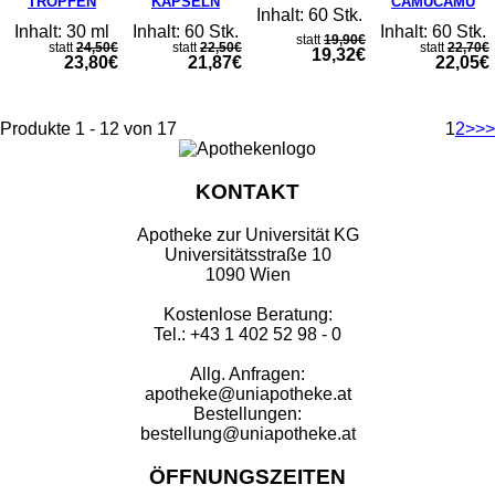
TROPFEN
KAPSELN
CAMUCAMU
Inhalt: 60 Stk.
Inhalt: 30 ml
Inhalt: 60 Stk.
Inhalt: 60 Stk.
statt
19,90€
statt
24,50€
statt
22,50€
statt
22,70€
19,32€
23,80€
21,87€
22,05€
Produkte 1 - 12 von 17
1
2
>
>>
KONTAKT
Apotheke zur Universität KG
Universitätsstraße 10
1090 Wien
Kostenlose Beratung:
Tel.: +43 1 402 52 98 - 0
Allg. Anfragen:
apotheke@uniapotheke.at
Bestellungen:
bestellung@uniapotheke.at
ÖFFNUNGSZEITEN