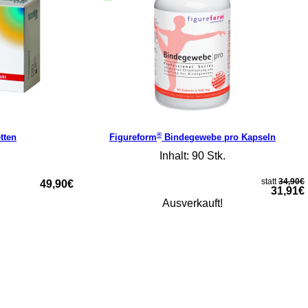
®
tten
Figureform
Bindegewebe pro Kapseln
Inhalt: 90 Stk.
statt
34,90€
49,90€
31,91€
Ausverkauft!