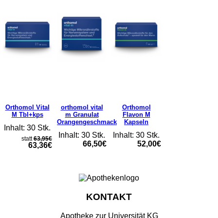
Orthomol Vital
orthomol vital
Orthomol
M Tbl+kps
m Granulat
Flavon M
Orangengeschmack
Kapseln
Inhalt: 30 Stk.
Inhalt: 30 Stk.
Inhalt: 30 Stk.
statt
63,95€
66,50€
52,00€
63,36€
KONTAKT
Apotheke zur Universität KG