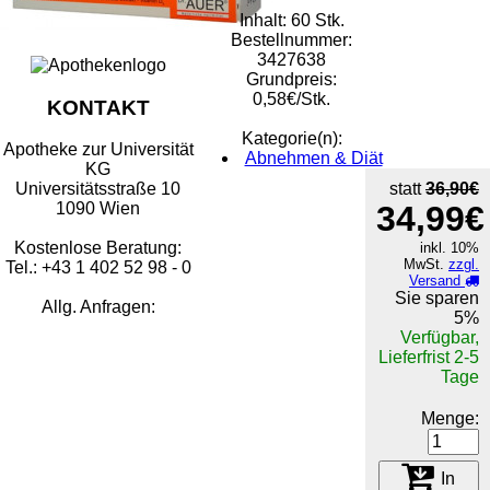
Inhalt: 60 Stk.
Bestellnummer:
3427638
Grundpreis:
0,58€/Stk.
KONTAKT
Kategorie(n):
Apotheke zur Universität
Abnehmen & Diät
KG
statt
36,90€
Universitätsstraße 10
34,99€
1090 Wien
Kostenlose Beratung:
inkl. 10%
MwSt.
zzgl.
Tel.: +43 1 402 52 98 - 0
Versand
Sie sparen
Allg. Anfragen:
5%
Verfügbar,
Lieferfrist 2-5
Tage
Menge:
In