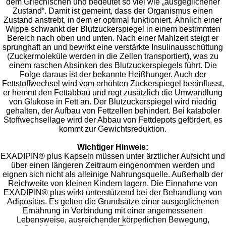
dem Griechischen und bedeutet so viel wie „ausgeglichener
Zustand“. Damit ist gemeint, dass der Organismus einen
Zustand anstrebt, in dem er optimal funktioniert. Ähnlich einer
Wippe schwankt der Blutzuckerspiegel in einem bestimmten
Bereich nach oben und unten. Nach einer Mahlzeit steigt er
sprunghaft an und bewirkt eine verstärkte Insulinausschüttung
(Zuckermoleküle werden in die Zellen transportiert), was zu
einem raschen Absinken des Blutzuckerspiegels führt. Die
Folge daraus ist der bekannte Heißhunger. Auch der
Fettstoffwechsel wird vom erhöhten Zuckerspiegel beeinflusst,
er hemmt den Fettabbau und regt zusätzlich die Umwandlung
von Glukose in Fett an. Der Blutzuckerspiegel wird niedrig
gehalten, der Aufbau von Fettzellen behindert. Bei kataboler
Stoffwechsellage wird der Abbau von Fettdepots gefördert, es
kommt zur Gewichtsreduktion.
Wichtiger Hinweis:
EXADIPIN® plus Kapseln müssen unter ärztlicher Aufsicht und
über einen längeren Zeitraum eingenommen werden und
eignen sich nicht als alleinige Nahrungsquelle. Außerhalb der
Reichweite von kleinen Kindern lagern. Die Einnahme von
EXADIPIN® plus wirkt unterstützend bei der Behandlung von
Adipositas. Es gelten die Grundsätze einer ausgeglichenen
Ernährung in Verbindung mit einer angemessenen
Lebensweise, ausreichender körperlichen Bewegung,