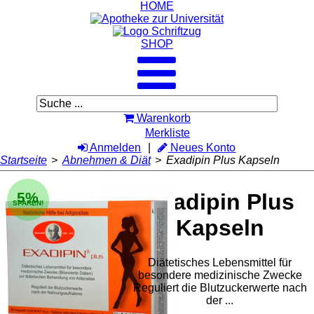
HOME
SHOP
Warenkorb
Merkliste
Anmelden
Neues Konto
Startseite
>
Abnehmen & Diät
>
Exadipin Plus Kapseln
5%
Exadipin Plus
SPAREN!
Kapseln
Diätetisches Lebensmittel für
besondere medizinische Zwecke
Reguliert die Blutzuckerwerte nach
der ...