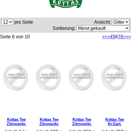
pro Seite
Ansicht:
Sortierung:
Seite 6 von 10
<<
<
4
5
6
7
8
>
>>
Kottas Tee
Kottas Tee
Kottas Tee
Kottas Tee
Zitronenkr.
Zitronenkr.
Zitronenkr.
Kr.Gart.