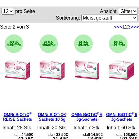
pro Seite
Ansicht:
Sortierung:
Seite 2 von 3
<<
<
1
2
3
>
>>
6%
6%
6%
6%
SPAREN!
SPAREN!
SPAREN!
SPAREN!
®
®
®
OMNi-BiOTiC
OMNi-BiOTiC®
OMNi-BiOTiC
6
OMNi-BiOTiC
6
REISE Sachets
Sachets 10 5g
3g-Sachets
3g-Sachets
Inhalt: 28 Stk.
Inhalt: 20 Stk.
Inhalt: 7 Stk.
Inhalt: 60 Stk.
statt
44,50€
statt
33,50€
statt
14,50€
statt
108,50€
41,78€
31,44€
13,62€
101,84€