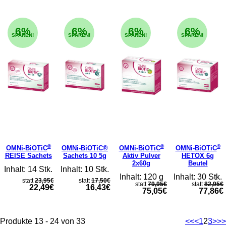
6%
6%
6%
6%
SPAREN!
SPAREN!
SPAREN!
SPAREN!
®
®
®
OMNi-BiOTiC
OMNi-BiOTiC®
OMNi-BiOTiC
OMNi-BiOTiC
REISE Sachets
Sachets 10 5g
Aktiv Pulver
HETOX 6g
2x60g
Beutel
Inhalt: 14 Stk.
Inhalt: 10 Stk.
Inhalt: 120 g
Inhalt: 30 Stk.
statt
23,95€
statt
17,50€
statt
79,95€
statt
82,95€
22,49€
16,43€
75,05€
77,86€
Produkte 13 - 24 von 33
<<
<
1
2
3
>
>>