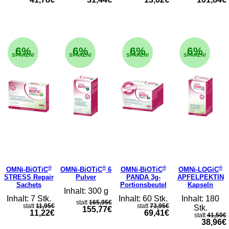
6%
6%
6%
6%
SPAREN!
SPAREN!
SPAREN!
SPAREN!
®
®
®
®
OMNi-BiOTiC
OMNi-BiOTiC
6
OMNi-BiOTiC
OMNi-LOGiC
STRESS Repair
Pulver
PANDA 3g-
APFELPEKTIN
Sachets
Portionsbeutel
Kapseln
Inhalt: 300 g
Inhalt: 7 Stk.
Inhalt: 60 Stk.
Inhalt: 180
statt
165,95€
statt
11,95€
statt
73,95€
Stk.
155,77€
11,22€
69,41€
statt
41,50€
38,96€