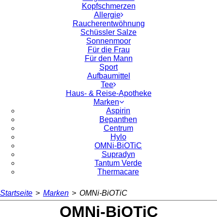
Kopfschmerzen
Allergie
Raucherentwöhnung
Schüssler Salze
Sonnenmoor
Für die Frau
Für den Mann
Sport
Aufbaumittel
Tee
Haus- & Reise-Apotheke
Marken
Aspirin
Bepanthen
Centrum
Hylo
OMNi-BiOTiC
Supradyn
Tantum Verde
Thermacare
Startseite
>
Marken
>
OMNi-BiOTiC
OMNi-BiOTiC