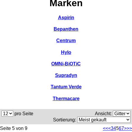
Marken
Aspirin
Bepanthen
Centrum
Hylo
OMNi-BiOTiC
Supradyn
Tantum Verde
Thermacare
pro Seite
Ansicht:
Sortierung:
Seite 5 von 9
<<
<
3
4
5
6
7
>
>>