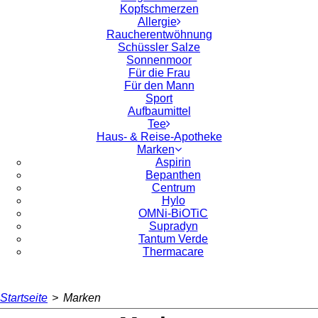
Kopfschmerzen
Allergie
Raucherentwöhnung
Schüssler Salze
Sonnenmoor
Für die Frau
Für den Mann
Sport
Aufbaumittel
Tee
Haus- & Reise-Apotheke
Marken
Aspirin
Bepanthen
Centrum
Hylo
OMNi-BiOTiC
Supradyn
Tantum Verde
Thermacare
Startseite
>
Marken