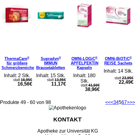
®
®
®
®
ThermaCare
Supradyn
OMNi-LOGiC
OMNi-BiOTiC
für größere
IMMUN
APFELPEKTIN
REISE Sachets
Schmerzbereiche
Brausetabletten
Kapseln
Inhalt: 14 Stk.
Inhalt: 2 Stk.
Inhalt: 15 Stk.
Inhalt: 180
statt
23,95€
statt
16,95€
statt
13,95€
Stk.
22,49€
16,56€
11,17€
statt
41,50€
38,96€
Produkte 49 - 60 von 98
<<
<
3
4
5
6
7
>
>>
KONTAKT
Apotheke zur Universität KG