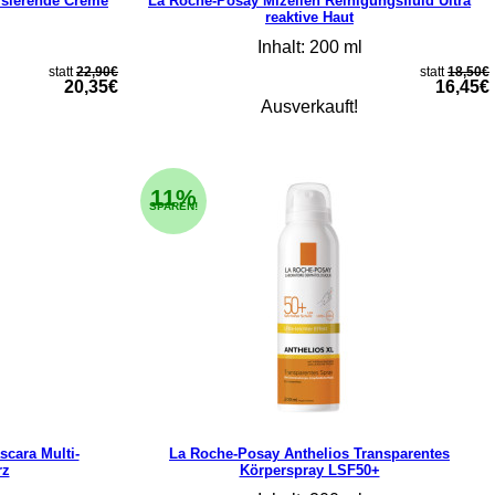
isierende Creme
La Roche-Posay Mizellen Reinigungsfluid Ultra
reaktive Haut
Inhalt: 200 ml
statt
22,90€
statt
18,50€
20,35€
16,45€
Ausverkauft!
11%
SPAREN!
cara Multi-
La Roche-Posay Anthelios Transparentes
rz
Körperspray LSF50+