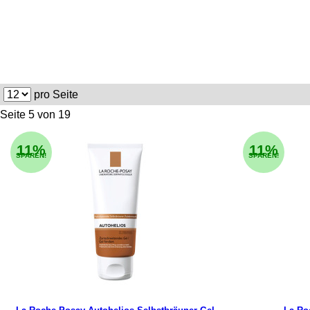
pro Seite
Seite 5 von 19
11%
11%
SPAREN!
SPAREN!