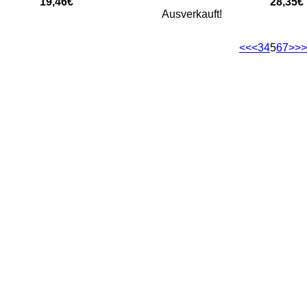
19,46€
28,35€
Ausverkauft!
<<
<
3
4
5
6
7
>
>>