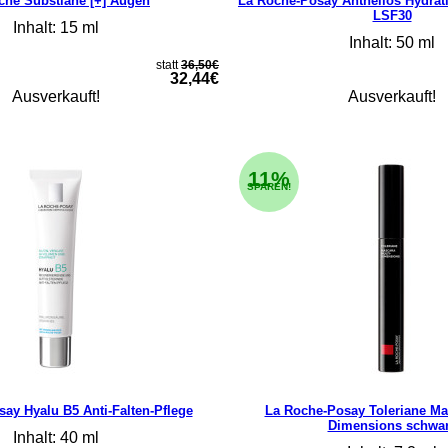
che Substiane [+] Augen
La Roche-Posay Anthelios Hydrat
LSF30
Inhalt: 15 ml
Inhalt: 50 ml
statt
36,50€
32,44€
Ausverkauft!
Ausverkauft!
11%
SPAREN!
ay Hyalu B5 Anti-Falten-Pflege
La Roche-Posay Toleriane Mas
Dimensions schwa
Inhalt: 40 ml