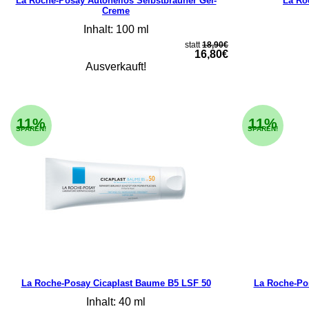
La Roche-Posay Autohelios Selbstbräuner Gel-
La Ro
Creme
Inhalt: 100 ml
statt
18,90€
16,80€
Ausverkauft!
11%
11%
SPAREN!
SPAREN!
La Roche-Posay Cicaplast Baume B5 LSF 50
La Roche-Pos
Inhalt: 40 ml