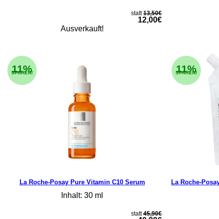
statt
13,50€
12,00€
Ausverkauft!
11%
11%
SPAREN!
SPAREN!
La Roche-Posay Pure Vitamin C10 Serum
La Roche-Posay
Inhalt: 30 ml
statt
45,90€