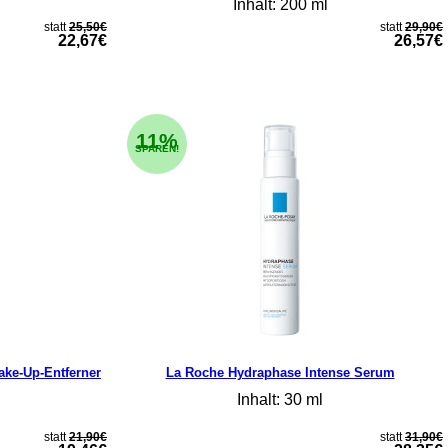
Inhalt: 200 ml
statt
25,50€
statt
29,90€
22,67€
26,57€
11%
SPAREN!
ke-Up-Entferner
La Roche Hydraphase Intense Serum
Inhalt: 30 ml
statt
21,90€
statt
31,90€