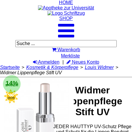
HOME
SHOP
Warenkorb
Merkliste
Anmelden
Neues Konto
Startseite
>
Kosmetik & Körperpflege
>
Louis Widmer
>
Widmer Lippenpflege Stift UV
14%
SPAREN!
Widmer
Lippenpflege
Stift UV
JEDER HAUTTYP UV-Schutz Pflege
und Schutz für die Lippen Beruhigt