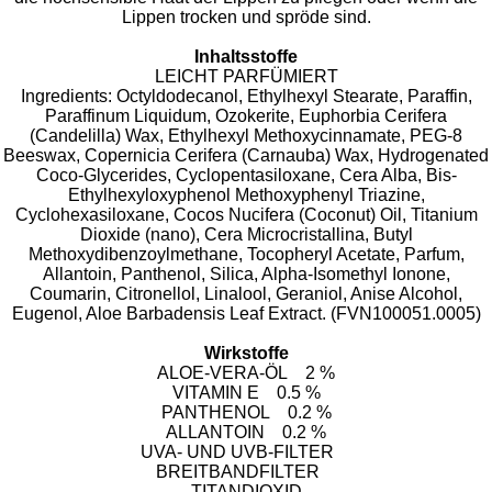
Lippen trocken und spröde sind.
Inhaltsstoffe
LEICHT PARFÜMIERT
Ingredients: Octyldodecanol, Ethylhexyl Stearate, Paraffin,
Paraffinum Liquidum, Ozokerite, Euphorbia Cerifera
(Candelilla) Wax, Ethylhexyl Methoxycinnamate, PEG-8
Beeswax, Copernicia Cerifera (Carnauba) Wax, Hydrogenated
Coco-Glycerides, Cyclopentasiloxane, Cera Alba, Bis-
Ethylhexyloxyphenol Methoxyphenyl Triazine,
Cyclohexasiloxane, Cocos Nucifera (Coconut) Oil, Titanium
Dioxide (nano), Cera Microcristallina, Butyl
Methoxydibenzoylmethane, Tocopheryl Acetate, Parfum,
Allantoin, Panthenol, Silica, Alpha-Isomethyl Ionone,
Coumarin, Citronellol, Linalool, Geraniol, Anise Alcohol,
Eugenol, Aloe Barbadensis Leaf Extract. (FVN100051.0005)
Wirkstoffe
ALOE-VERA-ÖL 2 %
VITAMIN E 0.5 %
PANTHENOL 0.2 %
ALLANTOIN 0.2 %
UVA- UND UVB-FILTER
BREITBANDFILTER
TITANDIOXID