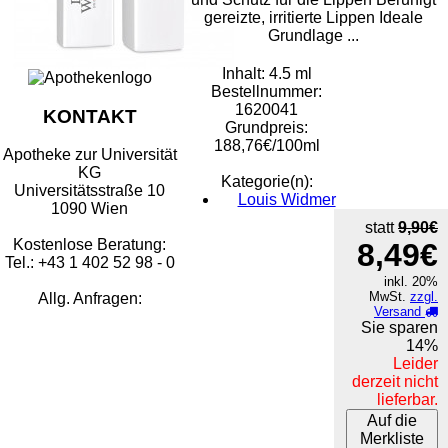
gereizte, irritierte Lippen Ideale
Grundlage ...
Inhalt: 4.5 ml
Bestellnummer:
1620041
KONTAKT
Grundpreis:
188,76€/100ml
Apotheke zur Universität
KG
Kategorie(n):
Universitätsstraße 10
Louis Widmer
1090 Wien
statt
9,90€
Kostenlose Beratung:
8,49€
Tel.: +43 1 402 52 98 - 0
inkl. 20%
MwSt.
zzgl.
Allg. Anfragen:
Versand
Sie sparen
14%
Leider
derzeit nicht
lieferbar.
Auf die
Merkliste