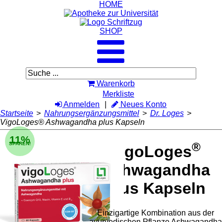
HOME
SHOP
Warenkorb
Merkliste
Anmelden
Neues Konto
Startseite
>
Nahrungsergänzungsmittel
>
Dr. Loges
>
VigoLoges® Ashwagandha plus Kapseln
11%
®
SPAREN!
VigoLoges
Ashwagandha
plus Kapseln
Einzigartige Kombination aus der
ayurvedischen Pflanze Ashwagandha