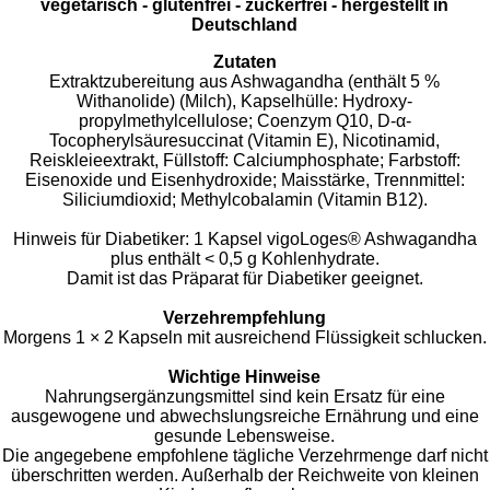
vegetarisch - glutenfrei - zuckerfrei - hergestellt in
Deutschland
Zutaten
Extraktzubereitung aus Ashwagandha (enthält 5 %
Withanolide) (Milch), Kapsel­hülle: Hydroxy­
propylmethylcellulose; Coenzym Q10, D-α-
Tocopherylsäuresuccinat (Vitamin E), Nicotinamid,
Reiskleieextrakt, Füllstoff: Calciumphosphate; Farbstoff:
Eisenoxide und Eisenhydroxide; Maisstärke, Trennmittel:
Siliciumdioxid; Methylcobalamin (Vitamin B12).
Hinweis für Diabetiker: 1 Kapsel vigoLoges® Ashwagandha
plus enthält < 0,5 g Kohlenhydrate.
Damit ist das Präparat für Diabetiker geeignet.
Verzehrempfehlung
Morgens 1 × 2 Kapseln mit ausreichend Flüssigkeit schlucken.
Wichtige Hinweise
Nahrungsergänzungsmittel sind kein Ersatz für eine
ausgewogene und abwechslungsreiche Ernährung und eine
gesunde Lebensweise.
Die angegebene empfohlene tägliche Verzehrmenge darf nicht
überschritten werden. Außerhalb der Reichweite von kleinen