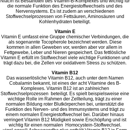
Niacin ist Bestandteil des Vitamin-B-Komplexes und wichtig für
die normale Funktion des Energiestoffwechsels und des
Nervensystems. Es ist zudem an verschiedenen
Stoffwechselprozessen von Fettsäuren, Aminosäuren und
Kohlenhydraten beteiligt.
Vitamin E
Vitamin E umfasst eine Gruppe chemischer Verbindungen, die
als sogenannte Tocopherole bezeichnet werden. Diese
kommen in allen Geweben vor, werden aber vor allem in
Fettgewebe, Leber und Nieren gespeichert. Das fettlösliche
Vitamin E erfüllt im Stoffwechsel viele wichtige Funktionen und
trägt dazu bei, die Zellen vor oxidativem Stress zu schützen.
Vitamin B12
Das wasserlösliche Vitamin B12, auch unter dem Namen
Cobalamin bekannt, ist eines der acht Vitamine des B-
Komplexes. Vitamin B12 ist an zahlreichen
Stoffwechselprozessen beteiligt. Es spielt beispielsweise eine
wichtige Rolle im Rahmen der Zellteilung, trägt zu einer
normalen Bildung roter Blutkörperchen bei, unterstützt die
Funktion des Nerven- und des Immunsystems und trägt zu
einem normalen Energiestoffwechsel bei. Darüber hinaus
verringert Vitamin B12 Müdigkeit sowie Erschöpfung und ist
wichtig für einen normalen Homocystein-Stoffwechsel.