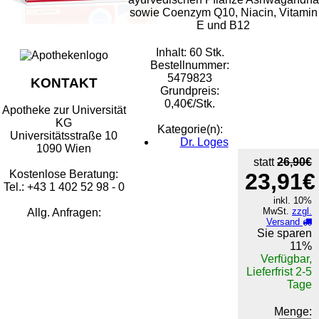
sowie Coenzym Q10, Niacin, Vitamin
E und B12
Inhalt: 60 Stk.
Bestellnummer:
5479823
KONTAKT
Grundpreis:
0,40€/Stk.
Apotheke zur Universität
KG
Kategorie(n):
Universitätsstraße 10
Dr. Loges
1090 Wien
statt
26,90€
Kostenlose Beratung:
23,91€
Tel.: +43 1 402 52 98 - 0
inkl. 10%
MwSt.
zzgl.
Allg. Anfragen:
Versand
Sie sparen
11%
Verfügbar,
Lieferfrist 2-5
Tage
Menge: