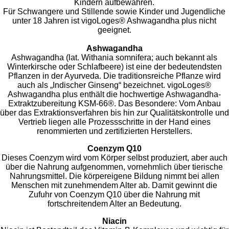
Kindern aufbewahren.
Für Schwangere und Stillende sowie Kinder und Jugendliche
unter 18 Jahren ist vigoLoges® Ashwagandha plus nicht
geeignet.
Ashwagandha
Ashwagandha (lat. Withania somnifera; auch bekannt als
Winterkirsche oder Schlafbeere) ist eine der bedeutendsten
Pflanzen in der Ayurveda. Die traditionsreiche Pflanze wird
auch als „Indischer Ginseng“ bezeichnet. vigoLoges®
Ashwagandha plus enthält die hochwertige Ashwagandha-
Extraktzubereitung KSM-66®. Das Besondere: Vom Anbau
über das Extraktionsverfahren bis hin zur Qualitätskontrolle und
Vertrieb liegen alle Prozessschritte in der Hand eines
renommierten und zertifizierten Herstellers.
Coenzym Q10
Dieses Coenzym wird vom Körper selbst produziert, aber auch
über die Nahrung aufgenommen, vornehmlich über tierische
Nahrungsmittel. Die körpereigene Bildung nimmt bei allen
Menschen mit zunehmendem Alter ab. Damit gewinnt die
Zufuhr von Coenzym Q10 über die Nahrung mit
fortschreitendem Alter an Bedeutung.
Niacin