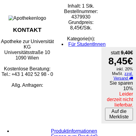
Inhalt: 1 Stk.
Bestellnummer:
4379930
Grundpreis:
8,45€/Stk.
KONTAKT
Kategorie(n):
Apotheke zur Universität
Für StudentInnen
KG
Universitätsstraße 10
statt
9,40€
1090 Wien
8,45€
Kostenlose Beratung:
inkl. 20%
MwSt.
zzgl.
Tel.: +43 1 402 52 98 - 0
Versand
Sie sparen
Allg. Anfragen:
10%
Leider
derzeit nicht
lieferbar.
Auf die
Merkliste
Produktinformationen