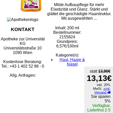
Milde Aufbaupflege für mehr
Elastizität und Glanz. Stärkt und
glättet die geschädigte Haarstruktur.
Mit ausgewählten ...
Inhalt: 200 ml
KONTAKT
Bestellnummer:
2155824
Apotheke zur Universität
Grundpreis:
KG
6,57€/100ml
Universitätsstraße 10
1090 Wien
Kategorie(n):
Haut, Haare &
Kostenlose Beratung:
Nägel
Tel.: +43 1 402 52 98 - 0
statt
13,90€
Allg. Anfragen:
13,13€
inkl. 20%
MwSt.
zzgl.
Versand
Sie sparen
5%
Verfügbar,
Lieferfrist 2-5