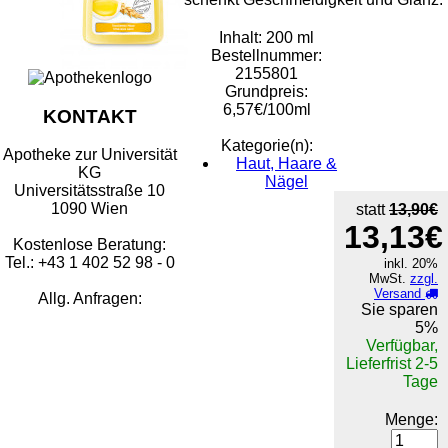
Inhalt: 200 ml
Bestellnummer:
2155801
Grundpreis:
6,57€/100ml
KONTAKT
Kategorie(n):
Apotheke zur Universität
Haut, Haare &
KG
Nägel
Universitätsstraße 10
1090 Wien
statt
13,90€
13,13€
Kostenlose Beratung:
Tel.: +43 1 402 52 98 - 0
inkl. 20%
MwSt.
zzgl.
Versand
Allg. Anfragen:
Sie sparen
5%
Verfügbar,
Lieferfrist 2-5
Tage
Menge: