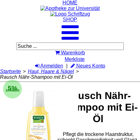
HOME
SHOP
Warenkorb
Merkliste
Anmelden
Neues Konto
Startseite
>
Haut, Haare & Nägel
>
Rausch Nähr-Shampoo mit Ei-Öl
5%
SPAREN!
Rausch Nähr-
Shampoo mit Ei-
Öl
Pflegt die trockene Haarstruktur,
schenkt Geschmeidigkeit und Glanz.