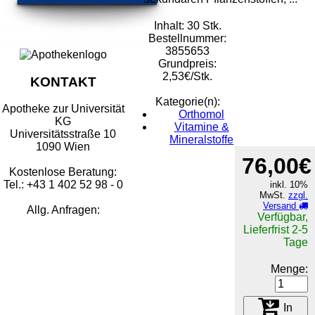
Inhalt: 30 Stk.
Bestellnummer:
3855653
Grundpreis:
2,53€/Stk.
KONTAKT
Kategorie(n):
Apotheke zur Universität
Orthomol
KG
Vitamine &
Universitätsstraße 10
Mineralstoffe
1090 Wien
76,00€
Kostenlose Beratung:
Tel.: +43 1 402 52 98 - 0
inkl. 10%
MwSt.
zzgl.
Versand
Allg. Anfragen:
Verfügbar,
Lieferfrist 2-5
Tage
Menge:
In