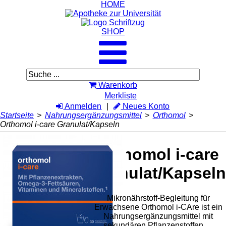
HOME
SHOP
Warenkorb
Merkliste
Anmelden
Neues Konto
Startseite
>
Nahrungsergänzungsmittel
>
Orthomol
>
Orthomol i-care Granulat/Kapseln
Orthomol i-care
Granulat/Kapseln
Mikronährstoff-Begleitung für
Erwachsene Orthomol i-CAre ist ein
Nahrungsergänzungsmittel mit
sekundären Pflanzenstoffen, ...