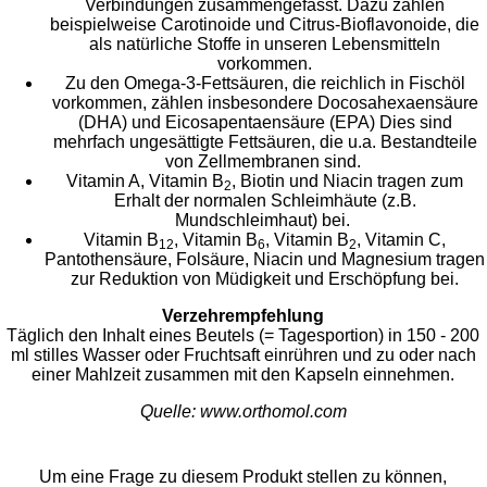
Verbindungen zusammengefasst. Dazu zählen
beispielweise
Carotinoide
und
Citrus-Bioflavonoide
, die
als natürliche Stoffe in unseren Lebensmitteln
vorkommen.
Zu den Omega-3-Fettsäuren, die reichlich in Fischöl
vorkommen, zählen insbesondere
Docosahexaensäure
(DHA) und Eicosapentaensäure (EPA)
Dies sind
mehrfach ungesättigte Fettsäuren, die u.a. Bestandteile
von Zellmembranen sind.
Vitamin A
,
Vitamin B
,
Biotin
und
Niacin
tragen zum
2
Erhalt der normalen Schleimhäute (z.B.
Mundschleimhaut) bei.
Vitamin B
,
Vitamin B
,
Vitamin B
,
Vitamin C
,
12
6
2
Pantothensäure
,
Folsäure
,
Niacin
und
Magnesium
tragen
zur Reduktion von Müdigkeit und Erschöpfung bei.
Verzehrempfehlung
Täglich den Inhalt eines Beutels (= Tagesportion) in 150 - 200
ml stilles Wasser oder Fruchtsaft einrühren und zu oder nach
einer Mahlzeit zusammen mit den Kapseln einnehmen.
Quelle: www.orthomol.com
Um eine Frage zu diesem Produkt stellen zu können,