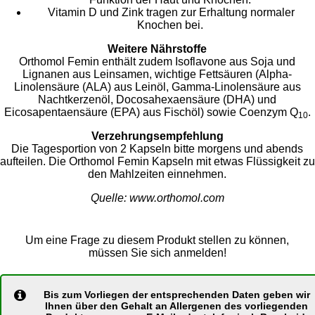
Vitamin D und Zink tragen zur Erhaltung normaler
Knochen bei.
Weitere Nährstoffe
Orthomol Femin enthält zudem Isoflavone aus Soja und
Lignanen aus Leinsamen, wichtige Fettsäuren (Alpha-
Linolensäure (ALA) aus Leinöl, Gamma-Linolensäure aus
Nachtkerzenöl, Docosahexaensäure (DHA) und
Eicosapentaensäure (EPA) aus Fischöl) sowie Coenzym Q
.
10
Verzehrungsempfehlung
Die Tagesportion von 2 Kapseln bitte morgens und abends
aufteilen. Die Orthomol Femin Kapseln mit etwas Flüssigkeit zu
den Mahlzeiten einnehmen.
Quelle: www.orthomol.com
Um eine Frage zu diesem Produkt stellen zu können,
müssen Sie sich anmelden!
Bis zum Vorliegen der entsprechenden Daten geben wir
Ihnen über den Gehalt an Allergenen des vorliegenden