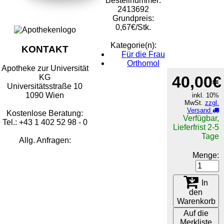
Bestellnummer:
2413692
Grundpreis:
0,67€/Stk.
Kategorie(n):
KONTAKT
Für die Frau
Orthomol
Apotheke zur Universität
40,00€
KG
Universitätsstraße 10
1090 Wien
inkl. 10%
MwSt.
zzgl.
Versand
Kostenlose Beratung:
Verfügbar,
Tel.: +43 1 402 52 98 - 0
Lieferfrist 2-5
Tage
Allg. Anfragen:
Menge:
In
den
Warenkorb
Auf die
Merkliste