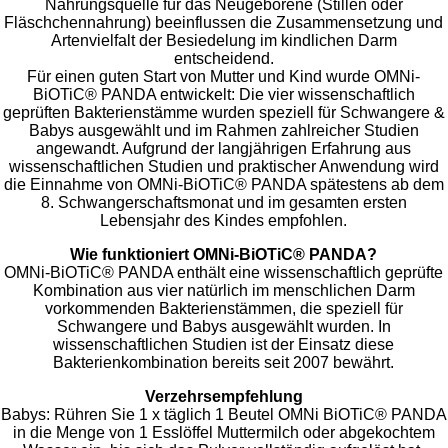
Nahrungsquelle für das Neugeborene (Stillen oder
Fläschchennahrung) beeinflussen die Zusammensetzung und
Artenvielfalt der Besiedelung im kindlichen Darm
entscheidend.
Für einen guten Start von Mutter und Kind wurde OMNi-
BiOTiC® PANDA entwickelt: Die vier wissenschaftlich
geprüften Bakterienstämme wurden speziell für Schwangere &
Babys ausgewählt und im Rahmen zahlreicher Studien
angewandt. Aufgrund der langjährigen Erfahrung aus
wissenschaftlichen Studien und praktischer Anwendung wird
die Einnahme von OMNi-BiOTiC® PANDA spätestens ab dem
8. Schwangerschaftsmonat und im gesamten ersten
Lebensjahr des Kindes empfohlen.
Wie funktioniert OMNi-BiOTiC® PANDA?
OMNi-BiOTiC® PANDA enthält eine wissenschaftlich geprüfte
Kombination aus vier natürlich im menschlichen Darm
vorkommenden Bakterienstämmen, die speziell für
Schwangere und Babys ausgewählt wurden. In
wissenschaftlichen Studien ist der Einsatz diese
Bakterienkombination bereits seit 2007 bewährt.
Verzehrsempfehlung
Babys: Rühren Sie 1 x täglich 1 Beutel OMNi BiOTiC® PANDA
in die Menge von 1 Esslöffel Muttermilch oder abgekochtem