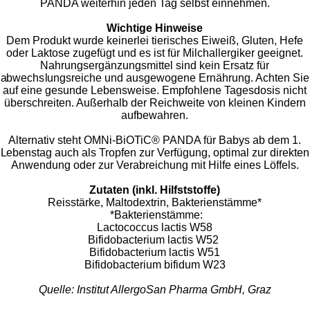
PANDA weiterhin jeden Tag selbst einnehmen.
Wichtige Hinweise
Dem Produkt wurde keinerlei tierisches Eiweiß, Gluten, Hefe
oder Laktose zugefügt und es ist für Milchallergiker geeignet.
Nahrungsergänzungsmittel sind kein Ersatz für
abwechslungsreiche und ausgewogene Ernährung. Achten Sie
auf eine gesunde Lebensweise. Empfohlene Tagesdosis nicht
überschreiten. Außerhalb der Reichweite von kleinen Kindern
aufbewahren.
Alternativ steht OMNi-BiOTiC® PANDA für Babys ab dem 1.
Lebenstag auch als Tropfen zur Verfügung, optimal zur direkten
Anwendung oder zur Verabreichung mit Hilfe eines Löffels.
Zutaten (inkl. Hilfststoffe)
Reisstärke, Maltodextrin, Bakterienstämme*
*Bakterienstämme:
Lactococcus lactis W58
Bifidobacterium lactis W52
Bifidobacterium lactis W51
Bifidobacterium bifidum W23
Quelle: Institut AllergoSan Pharma GmbH, Graz