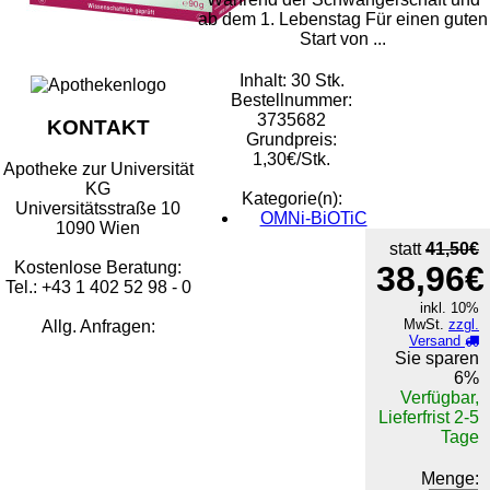
ab dem 1. Lebenstag Für einen guten
Start von ...
Inhalt: 30 Stk.
Bestellnummer:
3735682
KONTAKT
Grundpreis:
1,30€/Stk.
Apotheke zur Universität
KG
Kategorie(n):
Universitätsstraße 10
OMNi-BiOTiC
1090 Wien
statt
41,50€
Kostenlose Beratung:
38,96€
Tel.: +43 1 402 52 98 - 0
inkl. 10%
MwSt.
zzgl.
Allg. Anfragen:
Versand
Sie sparen
6%
Verfügbar,
Lieferfrist 2-5
Tage
Menge: