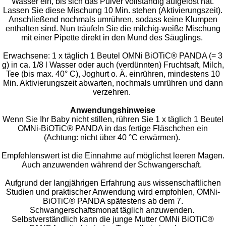
Wasser ein, bis sich das Pulver vollständig aufgelöst hat.
Lassen Sie diese Mischung 10 Min. stehen (Aktivierungszeit).
Anschließend nochmals umrühren, sodass keine Klumpen
enthalten sind. Nun träufeln Sie die milchig-weiße Mischung
mit einer Pipette direkt in den Mund des Säuglings.
Erwachsene: 1 x täglich 1 Beutel OMNi BiOTiC® PANDA (= 3
g) in ca. 1/8 l Wasser oder auch (verdünnten) Fruchtsaft, Milch,
Tee (bis max. 40° C), Joghurt o. Ä. einrühren, mindestens 10
Min. Aktivierungszeit abwarten, nochmals umrühren und dann
verzehren.
Anwendungshinweise
Wenn Sie Ihr Baby nicht stillen, rühren Sie 1 x täglich 1 Beutel
OMNi-BiOTiC® PANDA in das fertige Fläschchen ein
(Achtung: nicht über 40 °C erwärmen).
Empfehlenswert ist die Einnahme auf möglichst leeren Magen.
Auch anzuwenden während der Schwangerschaft.
Aufgrund der langjährigen Erfahrung aus wissenschaftlichen
Studien und praktischer Anwendung wird empfohlen, OMNi-
BiOTiC® PANDA spätestens ab dem 7.
Schwangerschaftsmonat täglich anzuwenden.
Selbstverständlich kann die junge Mutter OMNi BiOTiC®