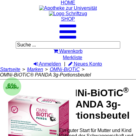
HOME
SHOP
Warenkorb
Merkliste
Anmelden
Neues Konto
Startseite
>
Marken
>
OMNi-BiOTiC
>
OMNi-BiOTiC® PANDA 3g-Portionsbeutel
6%
®
SPAREN!
OMNi-BiOTiC
PANDA 3g-
Portionsbeutel
Ein guter Start für Mutter und Kind
Während der Schwangerschaft und