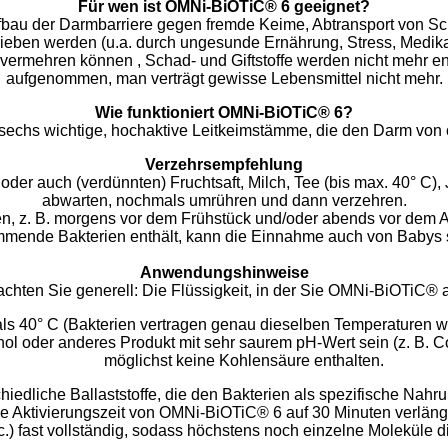
Für wen ist OMNi-BiOTiC® 6 geeignet?
fbau der Darmbarriere gegen fremde Keime, Abtransport von Sch
rieben werden (u.a. durch ungesunde Ernährung, Stress, Medika
vermehren können , Schad- und Giftstoffe werden nicht mehr ents
aufgenommen, man verträgt gewisse Lebensmittel nicht mehr.
Wie funktioniert OMNi-BiOTiC® 6?
echs wichtige, hochaktive Leitkeimstämme, die den Darm von 
Verzehrsempfehlung
oder auch (verdünnten) Fruchtsaft, Milch, Tee (bis max. 40° C),
abwarten, nochmals umrühren und dann verzehren.
gen, z. B. morgens vor dem Frühstück und/oder abends vor de
mmende Bakterien enthält, kann die Einnahme auch von Babys s
Anwendungshinweise
achten Sie generell: Die Flüssigkeit, in der Sie OMNi-BiOTiC® 
n als 40° C (Bakterien vertragen genau dieselben Temperaturen 
ohol oder anderes Produkt mit sehr saurem pH-Wert sein (z. B. Co
möglichst keine Kohlensäure enthalten.
dliche Ballaststoffe, die den Bakterien als spezifische Nahrun
die Aktivierungszeit von OMNi-BiOTiC® 6 auf 30 Minuten verlänge
tc.) fast vollständig, sodass höchstens noch einzelne Moleküle 