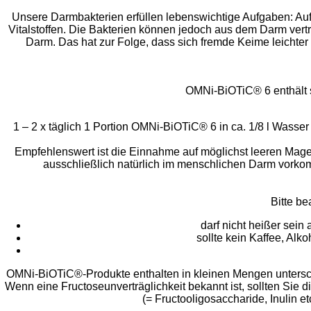
Unsere Darmbakterien erfüllen lebenswichtige Aufgaben: Au
Vitalstoffen. Die Bakterien können jedoch aus dem Darm vert
Darm. Das hat zur Folge, dass sich fremde Keime leichter 
OMNi-BiOTiC® 6 enthält s
1 – 2 x täglich 1 Portion OMNi-BiOTiC® 6 in ca. 1/8 l Wasser 
Empfehlenswert ist die Einnahme auf möglichst leeren Ma
ausschließlich natürlich im menschlichen Darm vorko
Bitte be
darf nicht heißer sei
sollte kein Kaffee, Alk
OMNi-BiOTiC®-Produkte enthalten in kleinen Mengen unterschie
Wenn eine Fructoseunverträglichkeit bekannt ist, sollten Sie 
(= Fructooligosaccharide, Inulin e