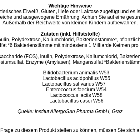
Wichtige Hinweise
ierisches Eiweiß, Gluten, Hefe oder Laktose zugefügt und es ist
reiche und ausgewogene Ernährung. Achten Sie auf eine gesu
Außerhalb der Reichweite von kleinen Kindern aufbewahren.
Zutaten (inkl. Hilfststoffe)
Inulin, Polydextrose, Kaliumchlorid, Bakterienstämme*, pflanzl
at *6 Bakterienstämme mit mindestens 1 Milliarde Keimen pro 
saccharide (FOS), Inulin, Polydextrose, Kaliumchlorid, Bakteri
siumsulfat, Enzyme (Amylasen), Mangansulfat *Bakteriens
Bifidobacterium animalis W53
Lactobacillus acidpohilus W55
Lactobacillus salivarius W57
Enterococcus faecium W54
Lactococcus lactis W58
Lactobacillus casei W56
Quelle: Institut AllergoSan Pharma GmbH, Graz
Frage zu diesem Produkt stellen zu können, müssen Sie sich 