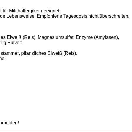
 für Milchallergiker geeignet.
nde Lebensweise. Empfohlene Tagesdosis nicht überschreiten.
iches Eiweiß (Reis), Magnesiumsulfat, Enzyme (Amylasen),
1 g Pulver:
enstämme*, pflanzliches Eiweiß (Reis),
tämme:
anmelden!