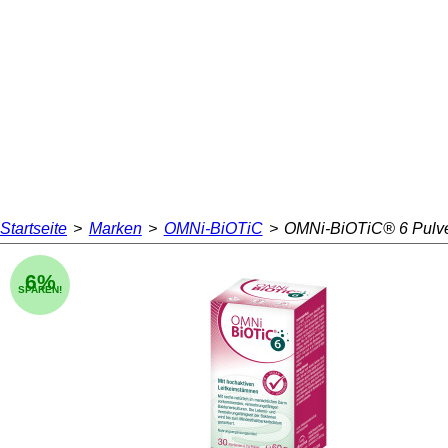
Startseite
>
Marken
>
OMNi-BiOTiC
>
OMNi-BiOTiC® 6 Pulv
6%
SPAREN!