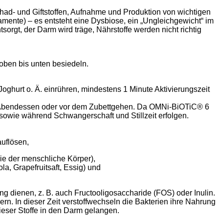
ad- und Giftstoffen, Aufnahme und Produktion von wichtigen
mente) – es entsteht eine Dysbiose, ein „Ungleichgewicht“ im
orgt, der Darm wird träge, Nährstoffe werden nicht richtig
oben bis unten besiedeln.
 Joghurt o. Ä. einrühren, mindestens 1 Minute Aktivierungszeit
m Abendessen oder vor dem Zubettgehen. Da OMNi-BiOTiC® 6
owie während Schwangerschaft und Stillzeit erfolgen.
auflösen,
wie der menschliche Körper),
la, Grapefruitsaft, Essig) und
g dienen, z. B. auch Fructooligosaccharide (FOS) oder Inulin.
rn. In dieser Zeit verstoffwechseln die Bakterien ihre Nahrung
dieser Stoffe in den Darm gelangen.