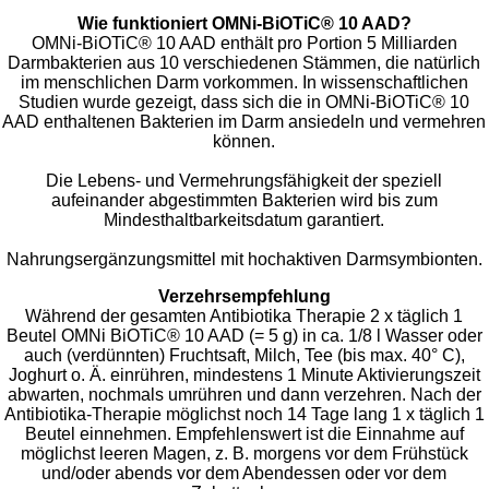
Wie funktioniert OMNi-BiOTiC® 10 AAD?
OMNi-BiOTiC® 10 AAD enthält pro Portion 5 Milliarden
Darmbakterien aus 10 verschiedenen Stämmen, die natürlich
im menschlichen Darm vorkommen. In wissenschaftlichen
Studien wurde gezeigt, dass sich die in OMNi-BiOTiC® 10
AAD enthaltenen Bakterien im Darm ansiedeln und vermehren
können.
Die Lebens- und Vermehrungsfähigkeit der speziell
aufeinander abgestimmten Bakterien wird bis zum
Mindesthaltbarkeitsdatum garantiert.
Nahrungsergänzungsmittel mit hochaktiven Darmsymbionten.
Verzehrsempfehlung
Während der gesamten Antibiotika Therapie 2 x täglich 1
Beutel OMNi BiOTiC® 10 AAD (= 5 g) in ca. 1/8 l Wasser oder
auch (verdünnten) Fruchtsaft, Milch, Tee (bis max. 40° C),
Joghurt o. Ä. einrühren, mindestens 1 Minute Aktivierungszeit
abwarten, nochmals umrühren und dann verzehren. Nach der
Antibiotika-Therapie möglichst noch 14 Tage lang 1 x täglich 1
Beutel einnehmen. Empfehlenswert ist die Einnahme auf
möglichst leeren Magen, z. B. morgens vor dem Frühstück
und/oder abends vor dem Abendessen oder vor dem