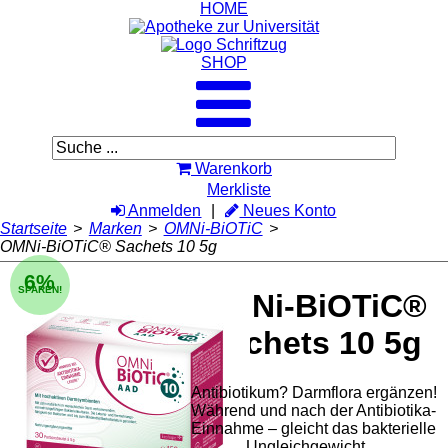
HOME
SHOP
Warenkorb
Merkliste
Anmelden
Neues Konto
Startseite
>
Marken
>
OMNi-BiOTiC
>
OMNi-BiOTiC® Sachets 10 5g
6%
SPAREN!
OMNi-BiOTiC®
Sachets 10 5g
Antibiotikum? Darmflora ergänzen!
Während und nach der Antibiotika-
Einnahme – gleicht das bakterielle
Ungleichgewicht ...