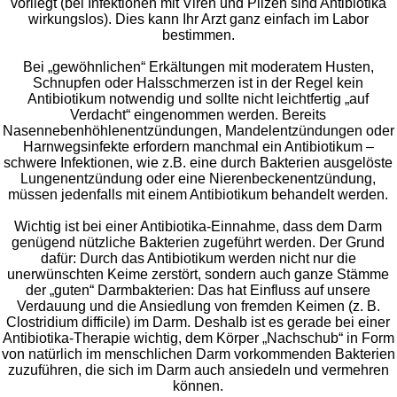
vorliegt (bei Infektionen mit Viren und Pilzen sind Antibiotika
wirkungslos). Dies kann Ihr Arzt ganz einfach im Labor
bestimmen.
Bei „gewöhnlichen“ Erkältungen mit moderatem Husten,
Schnupfen oder Halsschmerzen ist in der Regel kein
Antibiotikum notwendig und sollte nicht leichtfertig „auf
Verdacht“ eingenommen werden. Bereits
Nasennebenhöhlenentzündungen, Mandelentzündungen oder
Harnwegsinfekte erfordern manchmal ein Antibiotikum –
schwere Infektionen, wie z.B. eine durch Bakterien ausgelöste
Lungenentzündung oder eine Nierenbeckenentzündung,
müssen jedenfalls mit einem Antibiotikum behandelt werden.
Wichtig ist bei einer Antibiotika-Einnahme, dass dem Darm
genügend nützliche Bakterien zugeführt werden. Der Grund
dafür: Durch das Antibiotikum werden nicht nur die
unerwünschten Keime zerstört, sondern auch ganze Stämme
der „guten“ Darmbakterien: Das hat Einfluss auf unsere
Verdauung und die Ansiedlung von fremden Keimen (z. B.
Clostridium difficile) im Darm. Deshalb ist es gerade bei einer
Antibiotika-Therapie wichtig, dem Körper „Nachschub“ in Form
von natürlich im menschlichen Darm vorkommenden Bakterien
zuzuführen, die sich im Darm auch ansiedeln und vermehren
können.