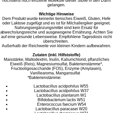
höchstens noch einzelne Moleküle dieser Stoffe in den Darm
gelangen.
Wichtige Hinweise
Dem Produkt wurde keinerlei tierisches Eiweiß, Gluten, Hefe
oder Laktose zugefügt und es ist für Milchallergiker geeignet.
Nahrungsergänzungsmittel sind kein Ersatz für
abwechslungsreiche und ausgewogene Ernährung. Achten Sie
auf eine gesunde Lebensweise. Empfohlene Tagesdosis nicht
überschreiten.
Außerhalb der Reichweite von kleinen Kindern aufbewahren.
Zutaten (inkl. Hilfststoffe)
Maisstärke, Maltodextrin, Inulin, Kaliumchlorid, pflanzliches
Eiweiß (Reis), Magnesiumsulfat, Bakterienstämme*,
Fructooligosaccharide (FOS), Enzyme (Amylasen),
Vanillearoma, Mangansulfat
*Bakterienstämme:
Lactobacillus acidpohilus W55
Lactobacillus acidpohilus W37
Lactobacillus plantarum W1
Bifidobacterium lactis W51
Enterococcus faecium W54
Lactobacillus paracasei W20