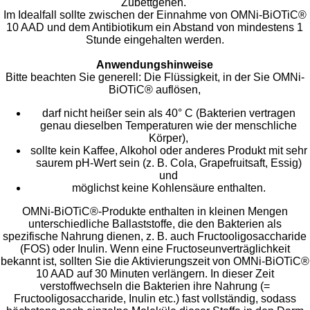
Zubettgehen.
Im Idealfall sollte zwischen der Einnahme von OMNi-BiOTiC®
10 AAD und dem Antibiotikum ein Abstand von mindestens 1
Stunde eingehalten werden.
Anwendungshinweise
Bitte beachten Sie generell: Die Flüssigkeit, in der Sie OMNi-
BiOTiC® auflösen,
darf nicht heißer sein als 40° C (Bakterien vertragen
genau dieselben Temperaturen wie der menschliche
Körper),
sollte kein Kaffee, Alkohol oder anderes Produkt mit sehr
saurem pH-Wert sein (z. B. Cola, Grapefruitsaft, Essig)
und
möglichst keine Kohlensäure enthalten.
OMNi-BiOTiC®-Produkte enthalten in kleinen Mengen
unterschiedliche Ballaststoffe, die den Bakterien als
spezifische Nahrung dienen, z. B. auch Fructooligosaccharide
(FOS) oder Inulin. Wenn eine Fructoseunverträglichkeit
bekannt ist, sollten Sie die Aktivierungszeit von OMNi-BiOTiC®
10 AAD auf 30 Minuten verlängern. In dieser Zeit
verstoffwechseln die Bakterien ihre Nahrung (=
Fructooligosaccharide, Inulin etc.) fast vollständig, sodass