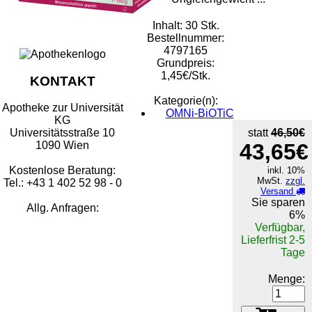
Inhalt: 30 Stk.
Bestellnummer:
4797165
Grundpreis:
1,45€/Stk.
KONTAKT
Kategorie(n):
Apotheke zur Universität
OMNi-BiOTiC
KG
statt
46,50€
Universitätsstraße 10
43,65€
1090 Wien
Kostenlose Beratung:
inkl. 10%
MwSt.
zzgl.
Tel.: +43 1 402 52 98 - 0
Versand
Sie sparen
Allg. Anfragen:
6%
Verfügbar,
Lieferfrist 2-5
Tage
Menge: