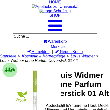
HOME
SHOP
Warenkorb
Merkliste
Anmelden
Neues Konto
Startseite
>
Kosmetik & Körperpflege
>
Louis Widmer
>
Louis Widmer ohne Parfum Coverstick 01 Alt
14%
SPAREN!
Louis Widmer
ohne Parfum
Coverstick 01 Alt
Abdeckstift fu?r unreine Haut. Deckt
Mitesser und Unreinheiten gezielt ab,