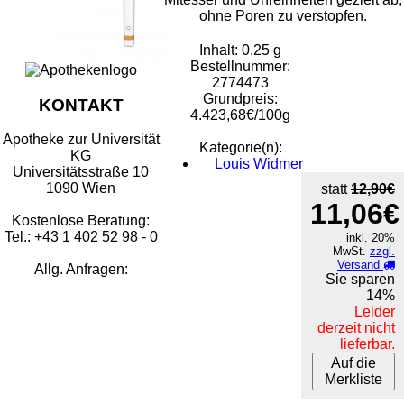
ohne Poren zu verstopfen.
Inhalt: 0.25 g
Bestellnummer:
2774473
Grundpreis:
KONTAKT
4.423,68€/100g
Apotheke zur Universität
Kategorie(n):
KG
Louis Widmer
Universitätsstraße 10
1090 Wien
statt
12,90€
11,06€
Kostenlose Beratung:
Tel.: +43 1 402 52 98 - 0
inkl. 20%
MwSt.
zzgl.
Versand
Allg. Anfragen:
Sie sparen
14%
Leider
derzeit nicht
lieferbar.
Auf die
Merkliste