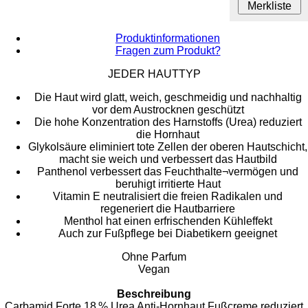
Merkliste
Produktinformationen
Fragen zum Produkt?
JEDER HAUTTYP
Die Haut wird glatt, weich, geschmeidig und nachhaltig
vor dem Austrocknen geschützt
Die hohe Konzentration des Harnstoffs (Urea) reduziert
die Hornhaut
Glykolsäure eliminiert tote Zellen der oberen Hautschicht,
macht sie weich und verbessert das Hautbild
Panthenol verbessert das Feuchthalte¬vermögen und
beruhigt irritierte Haut
Vitamin E neutralisiert die freien Radikalen und
regeneriert die Hautbarriere
Menthol hat einen erfrischenden Kühleffekt
Auch zur Fußpflege bei Diabetikern geeignet
Ohne Parfum
Vegan
Beschreibung
Carbamid Forte 18 % Urea Anti-Hornhaut Fußcreme reduziert