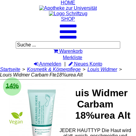
HOME
SHOP
Warenkorb
Merkliste
Anmelden
Neues Konto
Startseite
>
Kosmetik & Körperpflege
>
Louis Widmer
>
Louis Widmer Carbam Fte18%urea Alt
14%
SPAREN!
Louis Widmer
Carbam
Fte18%urea Alt
JEDER HAUTTYP Die Haut wird
glatt, weich, geschmeidig und