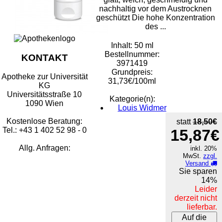
nachhaltig vor dem Austrocknen
geschützt Die hohe Konzentration
des ...
Inhalt: 50 ml
Bestellnummer:
KONTAKT
3971419
Grundpreis:
Apotheke zur Universität
31,73€/100ml
KG
Universitätsstraße 10
Kategorie(n):
1090 Wien
Louis Widmer
Kostenlose Beratung:
statt
18,50€
Tel.: +43 1 402 52 98 - 0
15,87€
Allg. Anfragen:
inkl. 20%
MwSt.
zzgl.
Versand
Sie sparen
14%
Leider
derzeit nicht
lieferbar.
Auf die