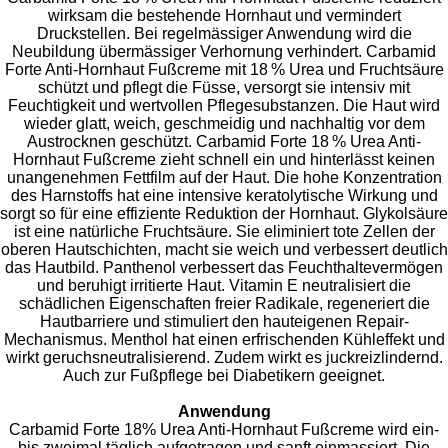
wirksam die bestehende Hornhaut und vermindert
Druckstellen. Bei regelmässiger Anwendung wird die
Neubildung übermässiger Verhornung verhindert. Carbamid
Forte Anti-Hornhaut Fußcreme mit 18 % Urea und Fruchtsäure
schützt und pflegt die Füsse, versorgt sie intensiv mit
Feuchtigkeit und wertvollen Pflegesubstanzen. Die Haut wird
wieder glatt, weich, geschmeidig und nachhaltig vor dem
Austrocknen geschützt. Carbamid Forte 18 % Urea Anti-
Hornhaut Fußcreme zieht schnell ein und hinterlässt keinen
unangenehmen Fettfilm auf der Haut. Die hohe Konzentration
des Harnstoffs hat eine intensive keratolytische Wirkung und
sorgt so für eine effiziente Reduktion der Hornhaut. Glykolsäure
ist eine natürliche Fruchtsäure. Sie eliminiert tote Zellen der
oberen Hautschichten, macht sie weich und verbessert deutlich
das Hautbild. Panthenol verbessert das Feuchthaltevermögen
und beruhigt irritierte Haut. Vitamin E neutralisiert die
schädlichen Eigenschaften freier Radikale, regeneriert die
Hautbarriere und stimuliert den hauteigenen Repair-
Mechanismus. Menthol hat einen erfrischenden Kühleffekt und
wirkt geruchsneutralisierend. Zudem wirkt es juckreizlindernd.
Auch zur Fußpflege bei Diabetikern geeignet.
Anwendung
Carbamid Forte 18% Urea Anti-Hornhaut Fußcreme wird ein-
bis zweimal täglich aufgetragen und sanft einmassiert. Die