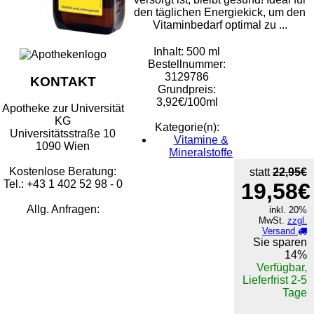
den täglichen Energiekick, um den
Vitaminbedarf optimal zu ...
Inhalt: 500 ml
Bestellnummer:
3129786
KONTAKT
Grundpreis:
3,92€/100ml
Apotheke zur Universität
KG
Kategorie(n):
Universitätsstraße 10
Vitamine &
1090 Wien
Mineralstoffe
Kostenlose Beratung:
statt
22,95€
Tel.: +43 1 402 52 98 - 0
19,58€
Allg. Anfragen:
inkl. 20%
MwSt.
zzgl.
Versand
Sie sparen
14%
Verfügbar,
Lieferfrist 2-5
Tage