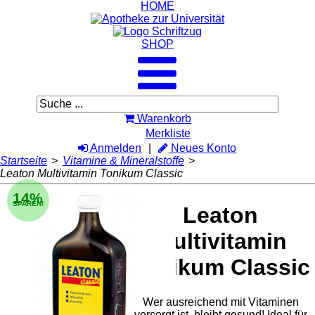
HOME
SHOP
Warenkorb
Merkliste
Anmelden
Neues Konto
Startseite
>
Vitamine & Mineralstoffe
>
Leaton Multivitamin Tonikum Classic
14%
SPAREN!
Leaton
Multivitamin
Tonikum Classic
Wer ausreichend mit Vitaminen
versorgt ist, bleibt gesund! Ideal für