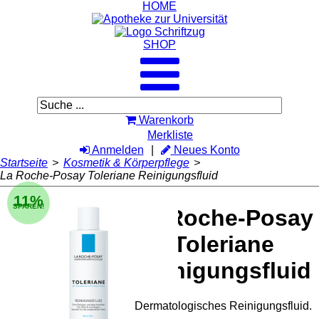
HOME
SHOP
Warenkorb
Merkliste
Anmelden
Neues Konto
Startseite
>
Kosmetik & Körperpflege
>
La Roche-Posay Toleriane Reinigungsfluid
11%
SPAREN!
La Roche-Posay
Toleriane
Reinigungsfluid
Dermatologisches Reinigungsfluid.