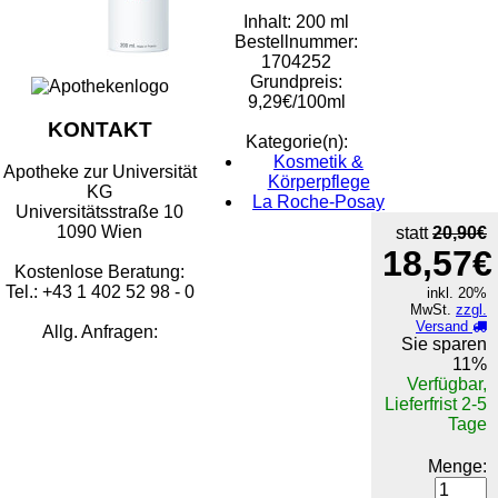
Inhalt: 200 ml
Bestellnummer:
1704252
Grundpreis:
9,29€/100ml
KONTAKT
Kategorie(n):
Kosmetik &
Apotheke zur Universität
Körperpflege
KG
La Roche-Posay
Universitätsstraße 10
1090 Wien
statt
20,90€
18,57€
Kostenlose Beratung:
Tel.: +43 1 402 52 98 - 0
inkl. 20%
MwSt.
zzgl.
Versand
Allg. Anfragen:
Sie sparen
11%
Verfügbar,
Lieferfrist 2-5
Tage
Menge: