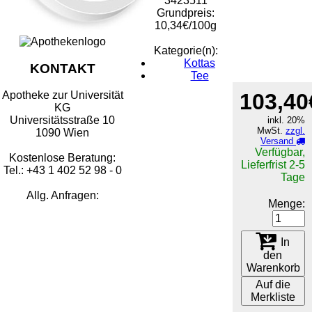
3423511
Grundpreis:
10,34€/100g
Kategorie(n):
Kottas
KONTAKT
Tee
103,40
Apotheke zur Universität
KG
Universitätsstraße 10
inkl. 20%
MwSt.
zzgl.
1090 Wien
Versand
Verfügbar,
Kostenlose Beratung:
Lieferfrist 2-5
Tel.: +43 1 402 52 98 - 0
Tage
Allg. Anfragen:
Menge:
In
den
Warenkorb
Auf die
Merkliste