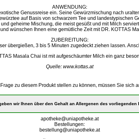
ANWENDUNG:
 exotische Genussreise ein. Seine Gewürzmischung nach uraltem
Gewürztee auf Basis von schwarzem Tee und landestypischen G
elle und geheime Mischung, die meist gesüßt und mit Milch serv
und wünschen Ihnen eine gemütliche Zeit mit DR. KOTTAS Ma
ZUBEREITUNG:
ser übergießen, 3 bis 5 Minuten zugedeckt ziehen lassen. Ans
TAS Masala Chai ist mit aufgeschäumter Milch ein ganz beso
Quelle: www.kottas.at
Frage zu diesem Produkt stellen zu können, müssen Sie sich 
eben wir Ihnen über den Gehalt an Allergenen des vorliegenden P
apotheke@uniapotheke.at
Bestellungen:
bestellung@uniapotheke.at