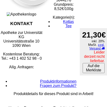
3844276
Grundpreis:
8,52€/100g
Kategorie(n):
Kottas
KONTAKT
Tee
21,30€
Apotheke zur Universität
KG
Universitätsstraße 10
inkl. 20%
MwSt.
zzgl.
1090 Wien
Versand
Leider
Kostenlose Beratung:
derzeit nicht
Tel.: +43 1 402 52 98 - 0
lieferbar.
Auf die
Allg. Anfragen:
Merkliste
Produktinformationen
Fragen zum Produkt?
Produktdetails für dieses Produkt sind in Arbeit!