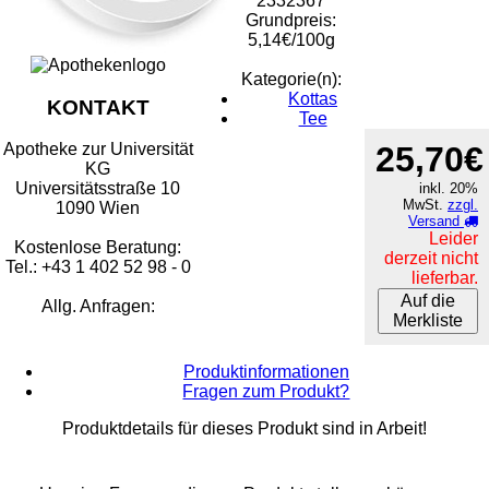
2332367
Grundpreis:
5,14€/100g
Kategorie(n):
Kottas
KONTAKT
Tee
25,70€
Apotheke zur Universität
KG
Universitätsstraße 10
inkl. 20%
MwSt.
zzgl.
1090 Wien
Versand
Leider
Kostenlose Beratung:
derzeit nicht
Tel.: +43 1 402 52 98 - 0
lieferbar.
Auf die
Allg. Anfragen:
Merkliste
Produktinformationen
Fragen zum Produkt?
Produktdetails für dieses Produkt sind in Arbeit!