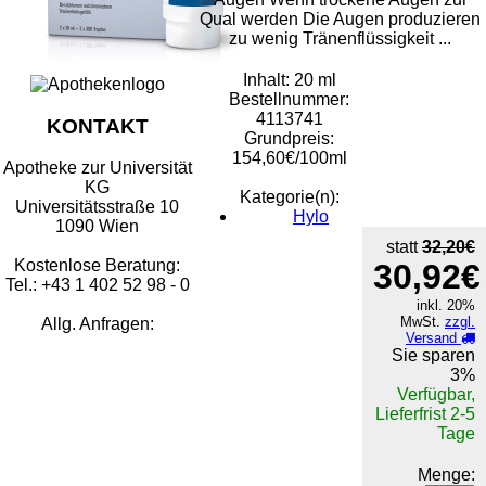
Qual werden Die Augen produzieren
zu wenig Tränenflüssigkeit ...
Inhalt: 20 ml
Bestellnummer:
4113741
KONTAKT
Grundpreis:
154,60€/100ml
Apotheke zur Universität
KG
Kategorie(n):
Universitätsstraße 10
Hylo
1090 Wien
statt
32,20€
Kostenlose Beratung:
30,92€
Tel.: +43 1 402 52 98 - 0
inkl. 20%
MwSt.
zzgl.
Allg. Anfragen:
Versand
Sie sparen
3%
Verfügbar,
Lieferfrist 2-5
Tage
Menge: