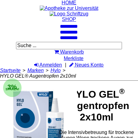
HOME
SHOP
Warenkorb
Merkliste
Anmelden
Neues Konto
Startseite
>
Marken
>
Hylo
>
HYLO GEL® Augentropfen 2x10ml
3%
®
SPAREN!
HYLO GEL
Augentropfen
2x10ml
Die Intensivbetreuung für trockene
Augen Wenn trockene Augen zur