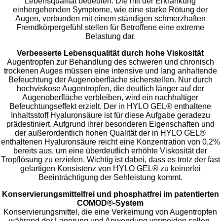
Lebensqualität bedeuten. Die mit der Erkrankung
einhergehenden Symptome, wie eine starke Rötung der
Augen, verbunden mit einem ständigen schmerzhaften
Fremdkörpergefühl stellen für Betroffene eine extreme
Belastung dar.
Verbesserte Lebensqualität durch hohe Viskosität
Augentropfen zur Behandlung des schweren und chronisch
trockenen Auges müssen eine intensive und lang anhaltende
Befeuchtung der Augenoberfläche sicherstellen. Nur durch
hochviskose Augentropfen, die deutlich länger auf der
Augenoberfläche verbleiben, wird ein nachhaltiger
Befeuchtungseffekt erzielt. Der in HYLO GEL® enthaltene
Inhaltsstoff Hyaluronsäure ist für diese Aufgabe geradezu
prädestiniert. Aufgrund ihrer besonderen Eigenschaften und
der außerordentlich hohen Qualität der in HYLO GEL®
enthaltenen Hyaluronsäure reicht eine Konzentration von 0,2%
bereits aus, um eine überdeutlich erhöhte Viskosität der
Tropflösung zu erzielen. Wichtig ist dabei, dass es trotz der fast
gelartigen Konsistenz von HYLO GEL® zu keinerlei
Beeinträchtigung der Sehleistung kommt.
Konservierungsmittelfrei und phosphatfrei im patentierten
COMOD®-System
Konservierungsmittel, die eine Verkeimung von Augentropfen
während der Lagerung und Anwendung vermeiden sollen,