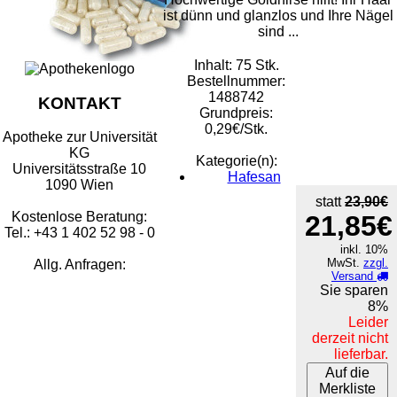
ist dünn und glanzlos und Ihre Nägel
sind ...
Inhalt: 75 Stk.
Bestellnummer:
1488742
KONTAKT
Grundpreis:
0,29€/Stk.
Apotheke zur Universität
KG
Kategorie(n):
Universitätsstraße 10
Hafesan
1090 Wien
statt
23,90€
Kostenlose Beratung:
21,85€
Tel.: +43 1 402 52 98 - 0
inkl. 10%
MwSt.
zzgl.
Allg. Anfragen:
Versand
Sie sparen
8%
Leider
derzeit nicht
lieferbar.
Auf die
Merkliste