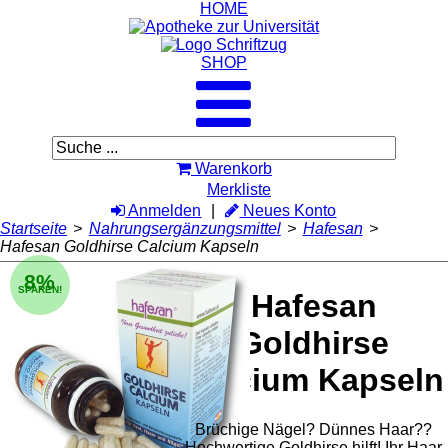
HOME
SHOP
Warenkorb
Merkliste
Anmelden
Neues Konto
Startseite
>
Nahrungsergänzungsmittel
>
Hafesan
>
Hafesan Goldhirse Calcium Kapseln
8%
SPAREN!
Hafesan
Goldhirse
Calcium Kapseln
Brüchige Nägel? Dünnes Haar??
Hochwertige Goldhirse hilft! Ihr Haar