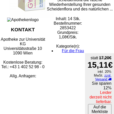
Wiederherstellung Ihrer gesunden
Scheidenflora und des natürlichen ...
Inhalt: 14 Stk.
Bestellnummer:
2853422
KONTAKT
Grundpreis:
1,08€/Stk.
Apotheke zur Universität
KG
Kategorie(n):
Universitätsstraße 10
Für die Frau
1090 Wien
statt
17,20€
Kostenlose Beratung:
15,11€
Tel.: +43 1 402 52 98 - 0
inkl. 20%
MwSt.
zzgl.
Allg. Anfragen:
Versand
Sie sparen
12%
Leider
derzeit nicht
lieferbar.
Auf die
Merkliste