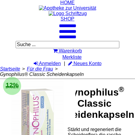
HOME
SHOP
Warenkorb
Merkliste
Anmelden
Neues Konto
Startseite
>
Für die Frau
>
Gynophilus® Classic Scheidenkapseln
12%
®
SPAREN!
Gynophilus
Classic
Scheidenkapseln
Stärkt und regeneriert die
Scheidenflora die rasche