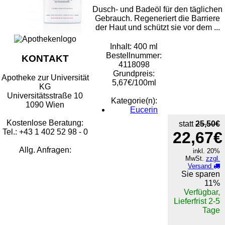
Dusch- und Badeöl für den täglichen
Gebrauch. Regeneriert die Barriere
der Haut und schützt sie vor dem ...
Inhalt: 400 ml
Bestellnummer:
KONTAKT
4118098
Grundpreis:
Apotheke zur Universität
5,67€/100ml
KG
Universitätsstraße 10
Kategorie(n):
1090 Wien
Eucerin
Kostenlose Beratung:
statt
25,50€
Tel.: +43 1 402 52 98 - 0
22,67€
Allg. Anfragen:
inkl. 20%
MwSt.
zzgl.
Versand
Sie sparen
11%
Verfügbar,
Lieferfrist 2-5
Tage