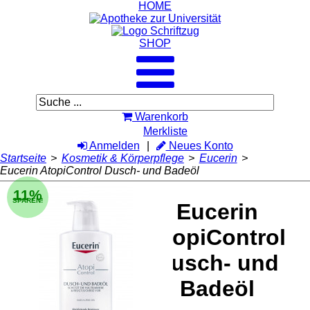
HOME
SHOP
Warenkorb
Merkliste
Anmelden
Neues Konto
Startseite
>
Kosmetik & Körperpflege
>
Eucerin
>
Eucerin AtopiControl Dusch- und Badeöl
11%
SPAREN!
Eucerin
AtopiControl
Dusch- und
Badeöl