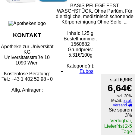
BASIS PFLEGE FEST
WASCHSTÜCK. Ohne Parfüm. Für
die tägliche, medizinisch schonende
Körperreinigung Ohne Seife. ...
Inhalt: 125 g
KONTAKT
Bestellnummer:
1560882
Apotheke zur Universität
Grundpreis:
KG
5,31€/100g
Universitätsstraße 10
1090 Wien
Kategorie(n):
Eubos
Kostenlose Beratung:
Tel.: +43 1 402 52 98 - 0
statt
6,90€
6,64€
Allg. Anfragen:
inkl. 20%
MwSt.
zzgl.
Versand
Sie sparen
3%
Verfügbar,
Lieferfrist 2-5
Tage