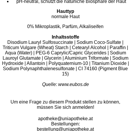
pH-neutral, schützt die natürliche Biosphäre der Haut
Hauttyp
normale Haut
0% Mikroplastik, Parfüm, Alkaliseifen
Inhaltsstoffe
Disodium Lauryl Sulfosuccinate | Sodium Coco-Sulfate |
Triticum Vulgare (Wheat) Starch | Cetearyl Alcohol | Paraffin |
Aqua (Water) | PEG-6 Caprylic/Capric Glycerides | Sodium
Lauroyl Glutamate | Glycerin | Aluminium Triformate | Sodium
Hydroxide | Allantoin | Polyquaternium-10 | Titanium Dioxide |
Sodium Polynaphthalenesulfonate | CI 74160 (Pigment Blue
15)
Quelle: www.eubos.de
Um eine Frage zu diesem Produkt stellen zu können,
müssen Sie sich anmelden!
apotheke@uniapotheke.at
Bestellungen:
bestellung@uniapotheke.at