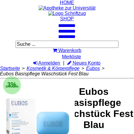
HOME
SHOP
Warenkorb
Merkliste
Anmelden
Neues Konto
Startseite
>
Kosmetik & Körperpflege
>
Eubos
>
Eubos Basispflege Waschstück Fest Blau
3%
SPAREN!
Eubos
Basispflege
Waschstück Fest
Blau