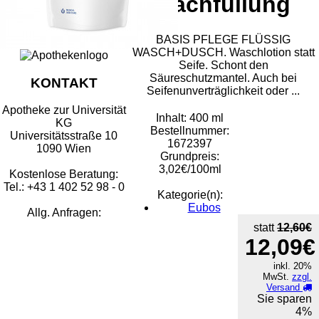
Nachfüllung
BASIS PFLEGE FLÜSSIG
WASCH+DUSCH. Waschlotion statt
Seife. Schont den
Säureschutzmantel. Auch bei
KONTAKT
Seifenunverträglichkeit oder ...
Apotheke zur Universität
Inhalt: 400 ml
KG
Bestellnummer:
Universitätsstraße 10
1672397
1090 Wien
Grundpreis:
3,02€/100ml
Kostenlose Beratung:
Tel.: +43 1 402 52 98 - 0
Kategorie(n):
Eubos
Allg. Anfragen:
statt
12,60€
12,09€
inkl. 20%
MwSt.
zzgl.
Versand
Sie sparen
4%