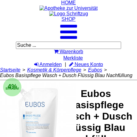
HOME
SHOP
Warenkorb
Merkliste
Anmelden
Neues Konto
Startseite
>
Kosmetik & Körperpflege
>
Eubos
>
Eubos Basispflege Wasch + Dusch Flüssig Blau Nachfüllung
4%
SPAREN!
Eubos
Basispflege
Wasch + Dusch
Flüssig Blau