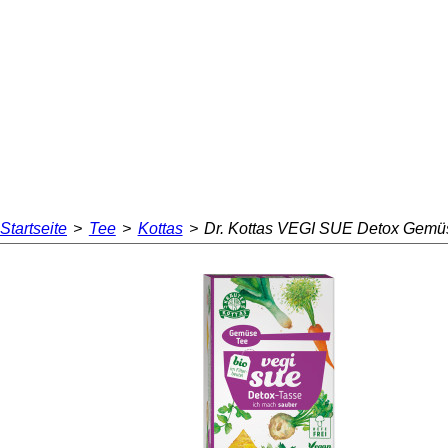
Startseite
>
Tee
>
Kottas
>
Dr. Kottas VEGI SUE Detox Gemü