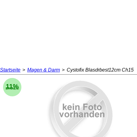
Startseite
>
Magen & Darm
>
Cystofix Blasdrbest12cm Ch15
11%
SPAREN!