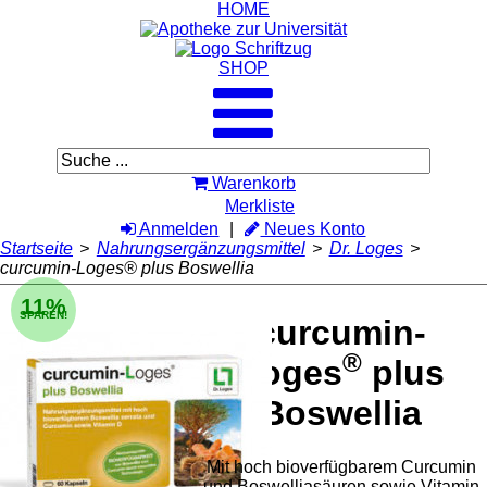
HOME
SHOP
Warenkorb
Merkliste
Anmelden
Neues Konto
Startseite
>
Nahrungsergänzungsmittel
>
Dr. Loges
>
curcumin-Loges® plus Boswellia
11%
SPAREN!
curcumin-
®
Loges
plus
Boswellia
Mit hoch bioverfügbarem Curcumin
und Boswelliasäuren sowie Vitamin