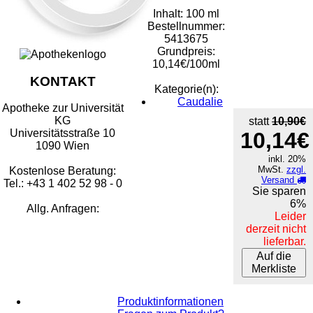
Inhalt: 100 ml
Bestellnummer:
5413675
Grundpreis:
10,14€/100ml
KONTAKT
Kategorie(n):
Caudalie
Apotheke zur Universität
KG
statt
10,90€
Universitätsstraße 10
10,14€
1090 Wien
inkl. 20%
MwSt.
zzgl.
Kostenlose Beratung:
Versand
Tel.: +43 1 402 52 98 - 0
Sie sparen
6%
Allg. Anfragen:
Leider
derzeit nicht
lieferbar.
Auf die
Merkliste
Produktinformationen