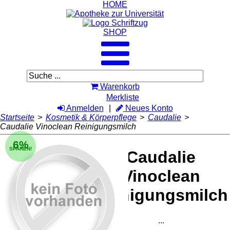
HOME
SHOP
Warenkorb
Merkliste
Anmelden
Neues Konto
Startseite
>
Kosmetik & Körperpflege
>
Caudalie
>
Caudalie Vinoclean Reinigungsmilch
6%
SPAREN!
Caudalie
Vinoclean
Reinigungsmilch
...