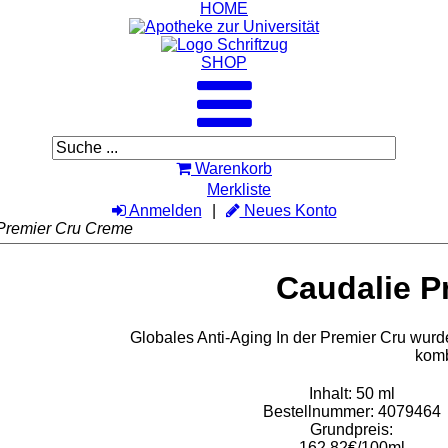
HOME
SHOP
Warenkorb
Merkliste
Anmelden
Neues Konto
Premier Cru Creme
Caudalie P
Globales Anti-Aging In der Premier Cru wurde
komb
Inhalt: 50 ml
Bestellnummer: 4079464
Grundpreis:
162,82€/100ml