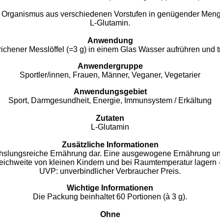
r Organismus aus verschiedenen Vorstufen in genügender Menge 
L-Glutamin.
Anwendung
richener Messlöffel (=3 g) in einem Glas Wasser aufrühren und t
Anwendergruppe
Sportler/innen, Frauen, Männer, Veganer, Vegetarier
Anwendungsgebiet
Sport, Darmgesundheit, Energie, Immunsystem / Erkältung
Zutaten
L-Glutamin
Zusätzliche Informationen
chslungsreiche Ernährung dar. Eine ausgewogene Ernährung u
Reichweite von kleinen Kindern und bei Raumtemperatur lagern 
UVP: unverbindlicher Verbraucher Preis.
Wichtige Informationen
Die Packung beinhaltet 60 Portionen (à 3 g).
Ohne