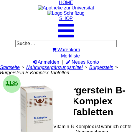
HOME
SHOP
Warenkorb
Merkliste
Anmelden
Neues Konto
Startseite
>
Nahrungsergänzungsmittel
>
Burgerstein
>
Burgerstein B-Komplex Tabletten
11%
SPAREN!
Burgerstein B-
Komplex
Tabletten
Vitamin-B-Komplex ist wahrlich echte
Nervennahrung.