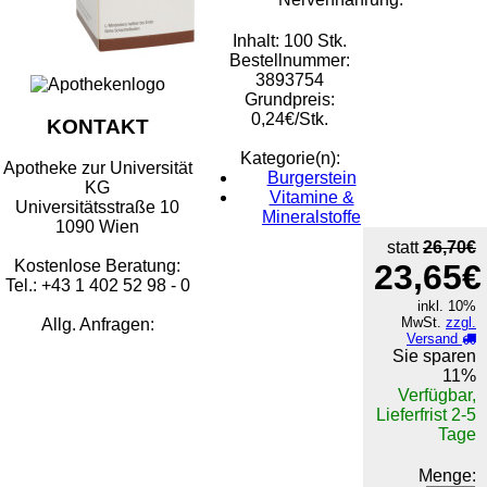
Inhalt: 100 Stk.
Bestellnummer:
3893754
Grundpreis:
0,24€/Stk.
KONTAKT
Kategorie(n):
Apotheke zur Universität
Burgerstein
KG
Vitamine &
Universitätsstraße 10
Mineralstoffe
1090 Wien
statt
26,70€
Kostenlose Beratung:
23,65€
Tel.: +43 1 402 52 98 - 0
inkl. 10%
MwSt.
zzgl.
Allg. Anfragen:
Versand
Sie sparen
11%
Verfügbar,
Lieferfrist 2-5
Tage
Menge: