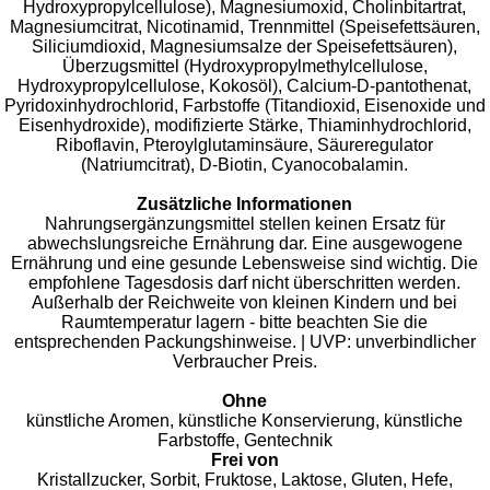
Hydroxypropylcellulose), Magnesiumoxid, Cholinbitartrat,
Magnesiumcitrat, Nicotinamid, Trennmittel (Speisefettsäuren,
Siliciumdioxid, Magnesiumsalze der Speisefettsäuren),
Überzugsmittel (Hydroxypropylmethylcellulose,
Hydroxypropylcellulose, Kokosöl), Calcium-D-pantothenat,
Pyridoxinhydrochlorid, Farbstoffe (Titandioxid, Eisenoxide und
Eisenhydroxide), modifizierte Stärke, Thiaminhydrochlorid,
Riboflavin, Pteroylglutaminsäure, Säureregulator
(Natriumcitrat), D-Biotin, Cyanocobalamin.
Zusätzliche Informationen
Nahrungsergänzungsmittel stellen keinen Ersatz für
abwechslungsreiche Ernährung dar. Eine ausgewogene
Ernährung und eine gesunde Lebensweise sind wichtig. Die
empfohlene Tagesdosis darf nicht überschritten werden.
Außerhalb der Reichweite von kleinen Kindern und bei
Raumtemperatur lagern - bitte beachten Sie die
entsprechenden Packungshinweise. | UVP: unverbindlicher
Verbraucher Preis.
Ohne
künstliche Aromen, künstliche Konservierung, künstliche
Farbstoffe, Gentechnik
Frei von
Kristallzucker, Sorbit, Fruktose, Laktose, Gluten, Hefe,