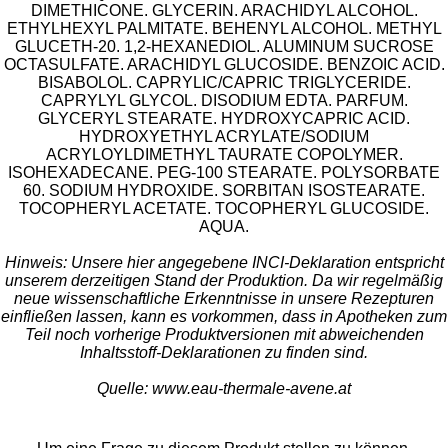
DIMETHICONE. GLYCERIN. ARACHIDYL ALCOHOL.
ETHYLHEXYL PALMITATE. BEHENYL ALCOHOL. METHYL
GLUCETH-20. 1,2-HEXANEDIOL. ALUMINUM SUCROSE
OCTASULFATE. ARACHIDYL GLUCOSIDE. BENZOIC ACID.
BISABOLOL. CAPRYLIC/CAPRIC TRIGLYCERIDE.
CAPRYLYL GLYCOL. DISODIUM EDTA. PARFUM.
GLYCERYL STEARATE. HYDROXYCAPRIC ACID.
HYDROXYETHYL ACRYLATE/SODIUM
ACRYLOYLDIMETHYL TAURATE COPOLYMER.
ISOHEXADECANE. PEG-100 STEARATE. POLYSORBATE
60. SODIUM HYDROXIDE. SORBITAN ISOSTEARATE.
TOCOPHERYL ACETATE. TOCOPHERYL GLUCOSIDE.
AQUA.
Hinweis: Unsere hier angegebene INCI-Deklaration entspricht
unserem derzeitigen Stand der Produktion. Da wir regelmäßig
neue wissenschaftliche Erkenntnisse in unsere Rezepturen
einfließen lassen, kann es vorkommen, dass in Apotheken zum
Teil noch vorherige Produktversionen mit abweichenden
Inhaltsstoff-Deklarationen zu finden sind.
Quelle: www.eau-thermale-avene.at