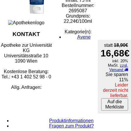
Inhalt: 75 ml
Bestellnummer:
2695087
Grundpreis:
22,24€/100ml
Kategorie(n):
KONTAKT
Avene
statt
18,90€
Apotheke zur Universität
16,68€
KG
Universitätsstraße 10
1090 Wien
inkl. 20%
MwSt.
zzgl.
Versand
Kostenlose Beratung:
Sie sparen
Tel.: +43 1 402 52 98 - 0
11%
Leider
Allg. Anfragen:
derzeit nicht
lieferbar.
Auf die
Merkliste
Produktinformationen
Fragen zum Produkt?