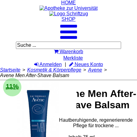
HOME
SHOP
Warenkorb
Merkliste
Anmelden
Neues Konto
Startseite
>
Kosmetik & Körperpflege
>
Avene
>
Avene Men After-Shave Balsam
11%
SPAREN!
Avene Men After-
Shave Balsam
Hautberuhigende, regenerierende
Pflege für trockene ...