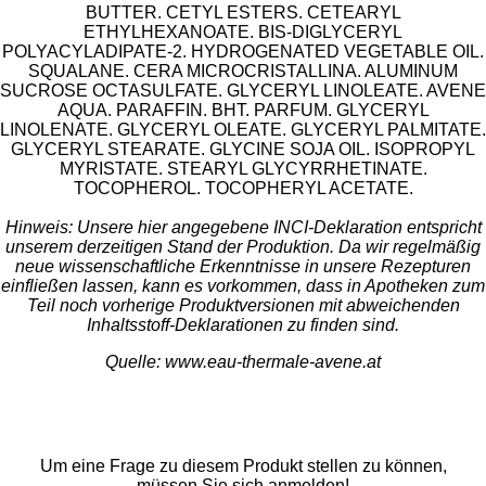
BUTTER. CETYL ESTERS. CETEARYL
ETHYLHEXANOATE. BIS-DIGLYCERYL
POLYACYLADIPATE-2. HYDROGENATED VEGETABLE OIL.
SQUALANE. CERA MICROCRISTALLINA. ALUMINUM
SUCROSE OCTASULFATE. GLYCERYL LINOLEATE. AVENE
AQUA. PARAFFIN. BHT. PARFUM. GLYCERYL
LINOLENATE. GLYCERYL OLEATE. GLYCERYL PALMITATE.
GLYCERYL STEARATE. GLYCINE SOJA OIL. ISOPROPYL
MYRISTATE. STEARYL GLYCYRRHETINATE.
TOCOPHEROL. TOCOPHERYL ACETATE.
Hinweis: Unsere hier angegebene INCI-Deklaration entspricht
unserem derzeitigen Stand der Produktion. Da wir regelmäßig
neue wissenschaftliche Erkenntnisse in unsere Rezepturen
einfließen lassen, kann es vorkommen, dass in Apotheken zum
Teil noch vorherige Produktversionen mit abweichenden
Inhaltsstoff-Deklarationen zu finden sind.
Quelle: www.eau-thermale-avene.at
Um eine Frage zu diesem Produkt stellen zu können,
müssen Sie sich anmelden!