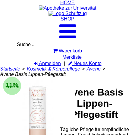
HOME
SHOP
Warenkorb
Merkliste
Anmelden
Neues Konto
Startseite
>
Kosmetik & Körperpflege
>
Avene
>
Avene Basis Lippen-Pflegestift
11%
SPAREN!
Avene Basis
Lippen-
Pflegestift
Tägliche Pflege für empfindliche
Lippen. Feuchtigkeitsspendend