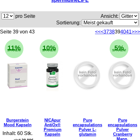
spermidineLIFE
pro Seite
Ansicht:
Sortierung:
Seite 39 von 43
<<
<
37
38
39
40
41
>
>>
11%
10%
5%
SPAREN!
SPAREN!
SPAREN!
Burgerstein
NICApur
Pure
Pure
Mood Kapseln
AntiOx®
encapsulations
encapsulations
Premium
Pulver L-
Pulver
Inhalt: 60 Stk.
Kapseln
glutamin
Cranberry
Mann.