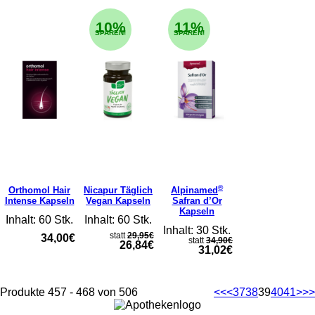
10%
11%
SPAREN!
SPAREN!
®
Orthomol Hair
Nicapur Täglich
Alpinamed
Intense Kapseln
Vegan Kapseln
Safran d’Or
Kapseln
Inhalt: 60 Stk.
Inhalt: 60 Stk.
Inhalt: 30 Stk.
statt
29,95€
34,00€
statt
34,90€
26,84€
31,02€
Produkte 457 - 468 von 506
<<
<
37
38
39
40
41
>
>>