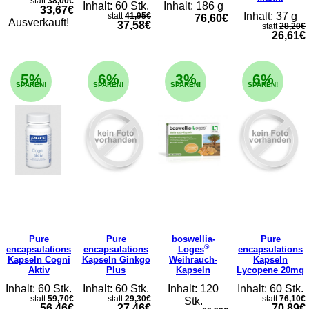
statt
38,00€
Inhalt: 60 Stk.
Inhalt: 186 g
33,67€
Inhalt: 37 g
statt
41,95€
76,60€
Ausverkauft!
37,58€
statt
28,20€
26,61€
5%
6%
3%
6%
SPAREN!
SPAREN!
SPAREN!
SPAREN!
Pure
Pure
boswellia-
Pure
®
encapsulations
encapsulations
Loges
encapsulations
Kapseln Cogni
Kapseln Ginkgo
Weihrauch-
Kapseln
Aktiv
Plus
Kapseln
Lycopene 20mg
Inhalt: 60 Stk.
Inhalt: 60 Stk.
Inhalt: 120
Inhalt: 60 Stk.
statt
59,70€
statt
29,30€
statt
76,10€
Stk.
56,46€
27,46€
70,89€