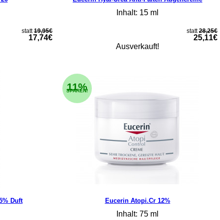
Inhalt: 15 ml
statt
19,95€
statt
28,25€
17,74€
25,11€
Ausverkauft!
11%
SPAREN!
5% Duft
Eucerin Atopi.Cr 12%
Inhalt: 75 ml