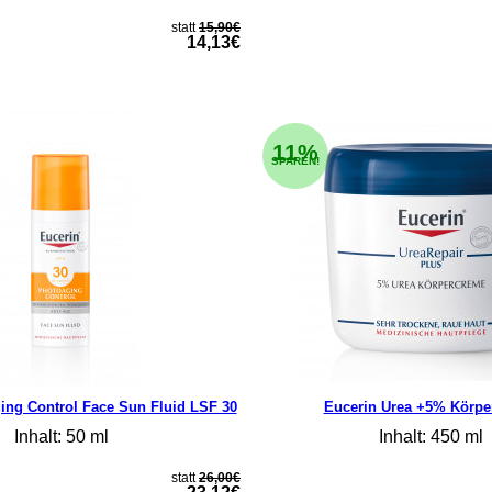
statt
15,90€
14,13€
11%
SPAREN!
ing Control Face Sun Fluid LSF 30
Eucerin Urea +5% Körpe
Inhalt: 50 ml
Inhalt: 450 ml
statt
26,00€