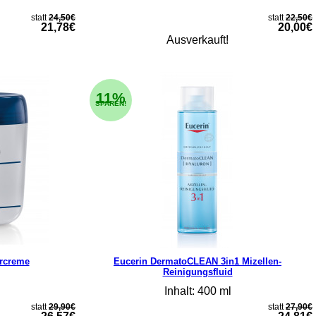
statt
24,50€
statt
22,50€
21,78€
20,00€
Ausverkauft!
11%
SPAREN!
rcreme
Eucerin DermatoCLEAN 3in1 Mizellen-
Reinigungsfluid
Inhalt: 400 ml
statt
29,90€
statt
27,90€