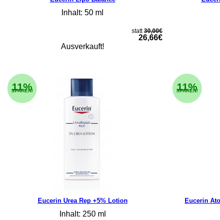
Inhalt: 50 ml
statt
30,00€
26,66€
Ausverkauft!
11%
11%
SPAREN!
SPAREN!
Eucerin Urea Rep +5% Lotion
Eucerin Ato
Inhalt: 250 ml