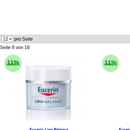
pro Seite
Seite 8 von 18
11%
11%
SPAREN!
SPAREN!
Eucerin Lipo Balance
Eucer