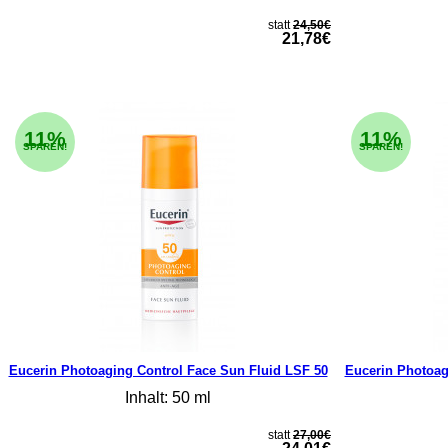
statt
24,50€
21,78€
11%
11%
SPAREN!
SPAREN!
Eucerin Photoaging Control Face Sun Fluid LSF 50
Eucerin Photoag
Inhalt: 50 ml
statt
27,00€