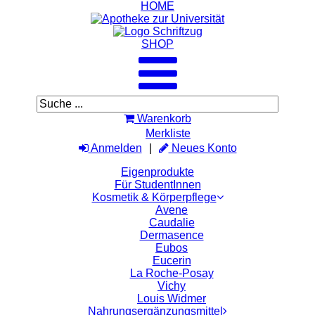
HOME
SHOP
Warenkorb
Merkliste
Anmelden
Neues Konto
Eigenprodukte
Für StudentInnen
Kosmetik & Körperpflege
Avene
Caudalie
Dermasence
Eubos
Eucerin
La Roche-Posay
Vichy
Louis Widmer
Nahrungsergänzungsmittel